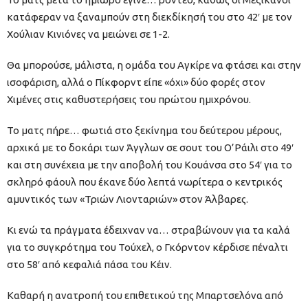
κατάφεραν να ξαναμπούν στη διεκδίκησή του στο 42′ με τον
Χούλιαν Κινιόνες να μειώνει σε 1-2.
Θα μπορούσε, μάλιστα, η ομάδα του Αγκίρε να φτάσει και στην
ισοφάριση, αλλά ο Πίκφορντ είπε «όχι» δύο φορές στον
Χιμένες στις καθυστερήσεις του πρώτου ημιχρόνου.
Το ματς πήρε… φωτιά στο ξεκίνημα του δεύτερου μέρους,
αρχικά με το δοκάρι των Άγγλων σε σουτ του Ο’Ράιλι στο 49′
και στη συνέχεια με την αποβολή του Κουάνσα στο 54′ για το
σκληρό φάουλ που έκανε δύο λεπτά νωρίτερα ο κεντρικός
αμυντικός των «Τριών Λιονταριών» στον Άλβαρες.
Κι ενώ τα πράγματα έδειχναν να… στραβώνουν για τα καλά
για το συγκρότημα του Τούχελ, ο Γκόρντον κέρδισε πέναλτι
στο 58′ από κεφαλιά πάσα του Κέιν.
Καθαρή η ανατροπή του επιθετικού της Μπαρτσελόνα από