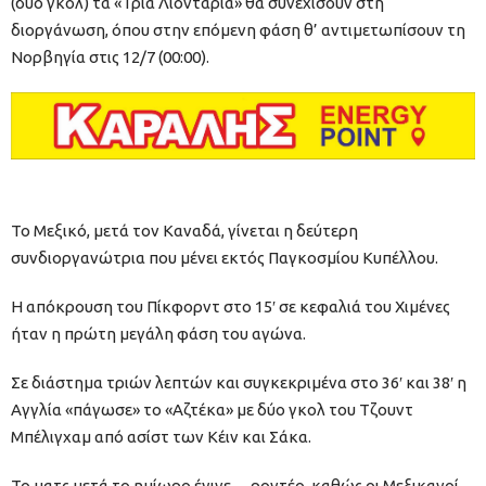
(δύο γκολ) τα «Τρία Λιοντάρια» θα συνεχίσουν στη
διοργάνωση, όπου στην επόμενη φάση θ’ αντιμετωπίσουν τη
Νορβηγία στις 12/7 (00:00).
Το Μεξικό, μετά τον Καναδά, γίνεται η δεύτερη
συνδιοργανώτρια που μένει εκτός Παγκοσμίου Κυπέλλου.
Η απόκρουση του Πίκφορντ στο 15′ σε κεφαλιά του Χιμένες
ήταν η πρώτη μεγάλη φάση του αγώνα.
Σε διάστημα τριών λεπτών και συγκεκριμένα στο 36′ και 38′ η
Αγγλία «πάγωσε» το «Αζτέκα» με δύο γκολ του Τζουντ
Μπέλιγχαμ από ασίστ των Κέιν και Σάκα.
Το ματς μετά το ημίωρο έγινε… ροντέο, καθώς οι Μεξικανοί