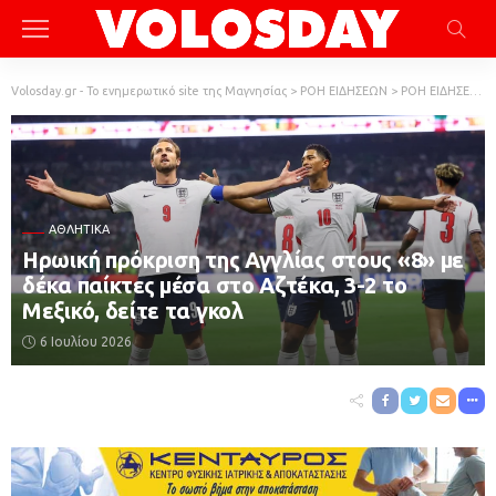
Volosday.gr - Το ενημερωτικό site της Μαγνησίας
>
ΡΟΗ ΕΙΔΗΣΕΩΝ
>
ΡΟΗ ΕΙΔΗΣΕΩΝ
ΑΘΛΗΤΙΚΆ
Ηρωική πρόκριση της Αγγλίας στους «8» με
δέκα παίκτες μέσα στο Αζτέκα, 3-2 το
Μεξικό, δείτε τα γκολ
6 Ιουλίου 2026