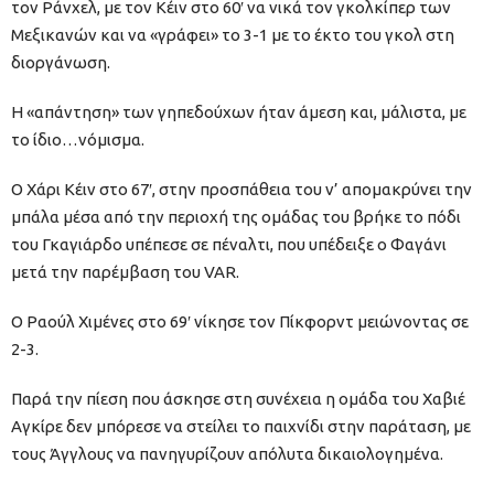
τον Ράνχελ, με τον Κέιν στο 60′ να νικά τον γκολκίπερ των
Μεξικανών και να «γράφει» το 3-1 με το έκτο του γκολ στη
διοργάνωση.
Η «απάντηση» των γηπεδούχων ήταν άμεση και, μάλιστα, με
το ίδιο…νόμισμα.
Ο Χάρι Κέιν στο 67′, στην προσπάθεια του ν’ απομακρύνει την
μπάλα μέσα από την περιοχή της ομάδας του βρήκε το πόδι
του Γκαγιάρδο υπέπεσε σε πέναλτι, που υπέδειξε ο Φαγάνι
μετά την παρέμβαση του VAR.
Ο Ραούλ Χιμένες στο 69′ νίκησε τον Πίκφορντ μειώνοντας σε
2-3.
Παρά την πίεση που άσκησε στη συνέχεια η ομάδα του Χαβιέ
Αγκίρε δεν μπόρεσε να στείλει το παιχνίδι στην παράταση, με
τους Άγγλους να πανηγυρίζουν απόλυτα δικαιολογημένα.