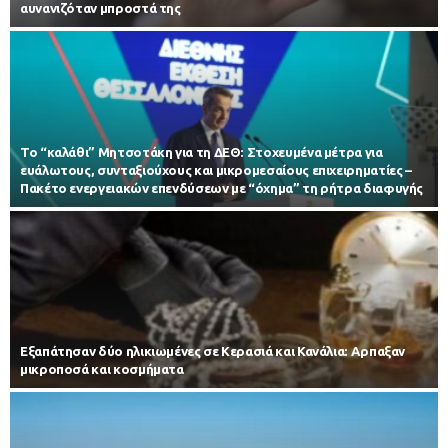
αυνανιζόταν μπροστά της
Το “καλάθι” Μητσοτάκη για τη ΔΕΘ: Στοχευμένα μέτρα για
ευάλωτους, συνταξιούχους και μικρομεσαίους επιχειρηματίες –
Πακέτο ενεργειακών επενδύσεων με “όχημα” τη ρήτρα διαφυγής
Εξαπάτησαν δύο ηλικιωμένες σε Κερασιά και Κανάλια: Αρπαξαν
μικροποσά και κοσμήματα