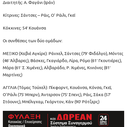
Διαιτητής: Α. Φαγάνι (Ιράν)
Κίτρινες: Σάντσες – Ράις, Ο’ Ράιλι, Γκεΐ
Κόκκινες: 54′ Κουάνσα
Οι συνθέσεις των δύο ομάδων:
ΜΕΞΙΚΟ (Χαβιέ Αγκίρε): Ράνχελ, Σάντσες (79′ Φιδάλγο), Μόντες
(46′ Άλβαρες), Βάσκες, Γκαγιάρδο, Λίρα, Ρόμο (61′ Γκουτιέρες),
Μόρα (61′ Σ. Χιμένες), Αλβαράδο, Ρ. Χιμένες, Κινιόνες (81′
Μαρτίνες)
ΑΓΓΛΙΑ (Τόμας Τούχελ): Πίκφορντ, Κουάνσα, Κόνσα, Γκεΐ,
Ο’Ράιλι (75′ Μπερν), Άντερσον (75′ Σπενς), Ράις, Σάκα (57′
Στόουνς), Μπέλιγχαμ, Γκόρντον, Κέιν (90′ Ρότζερς)