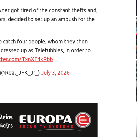
er got tired of the constant thefts and,
rs, decided to set up an ambush for the
o catch four people, whom they then
dressed up as Teletubbies, in order to
itter.com/TxnXF4kRbb
 (@Real_JFK_Jr_)
July 3, 2026