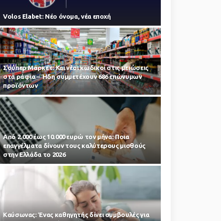
Volos Elabet: Νέο όνομα, νέα εποχή
Σούπερ Μάρκετ: Και νέοι κωδικοί στις μειώσεις
στα ράφια – Ήδη συμμετέχουν 686 επώνυμων
προϊόντων
Από 2.000 έως 10.000 ευρώ τον μήνα: Ποια
επαγγέλματα δίνουν τους καλύτερους μισθούς
στην Ελλάδα το 2026
Kαύσωνας: Ένας καθηγητής δίνει συμβουλές για