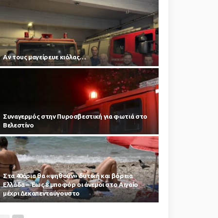
Αν τους μαγείρευε κιόλας…
Συναγερμός στην Πυροσβεστική για φωτιά στο
Βελεστίνο
Στα 40άρια θα «ψηθούν» δυτική και βόρεια
Ελλάδα – Έως 8 μποφόρ οι άνεμοι στο Αιγαίο
μέχρι Δεκαπενταύγουστο