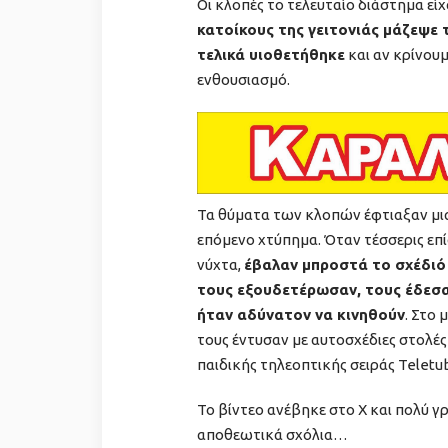
Οι κλοπές το τελευταίο διάστημα είχα
κατοίκους της γειτονιάς μάζεψε 
τελικά υιοθετήθηκε
και αν κρίνουμ
ενθουσιασμό.
Τα θύματα των κλοπών έφτιαξαν μι
επόμενο χτύπημα. Όταν τέσσερις επ
νύχτα,
έβαλαν μπροστά το σχέδιό 
τους εξουδετέρωσαν, τους έδεσα
ήταν αδύνατον να κινηθούν
. Στο 
τους έντυσαν με αυτοσχέδιες στολέ
παιδικής τηλεοπτικής σειράς Teletu
Το βίντεο ανέβηκε στο X και πολύ γ
αποθεωτικά σχόλια…