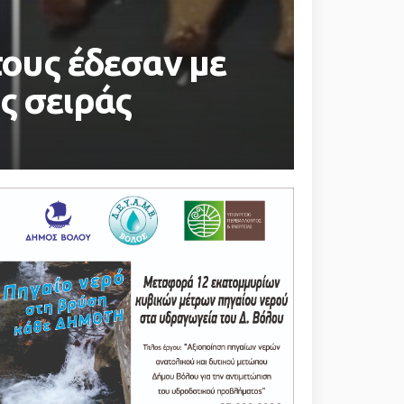
τους έδεσαν με
ς σειράς