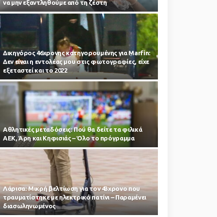
να μην εξαντληθούμε από τη ζέστη
Δικηγόρος 46χρονης κατηγορουμένης για Marfin:
Δεν είναι η εντολέας μου στις φωτογραφίες, είχε
εξεταστεί και το 2022
Αθλητικές μεταδόσεις: Πού θα δείτε τα φιλικά
ΑΕΚ, Άρη και Κηφισιάς – Όλο το πρόγραμμα
Λάρισα: Μικρή βελτίωση για τον 43χρονο που
τραυματίστηκε με ηλεκτρικό πατίνι – Παραμένει
διασωληνωμένος