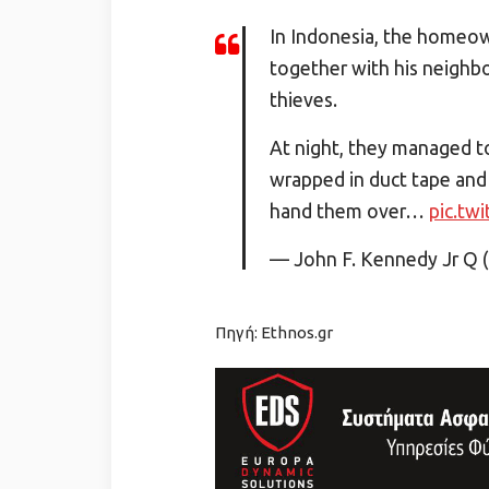
In Indonesia, the homeown
together with his neighbo
thieves.
At night, they managed t
wrapped in duct tape and 
hand them over…
pic.tw
— John F. Kennedy Jr Q
Πηγή: Ethnos.gr