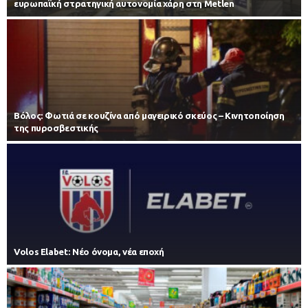
ευρωπαϊκή στρατηγική αυτονομία χάρη στη Metlen
Βόλος: Φωτιά σε κουζίνα από μαγειρικό σκεύος – Κινητοποίηση
της πυροσβεστικής
Volos Elabet: Νέο όνομα, νέα εποχή