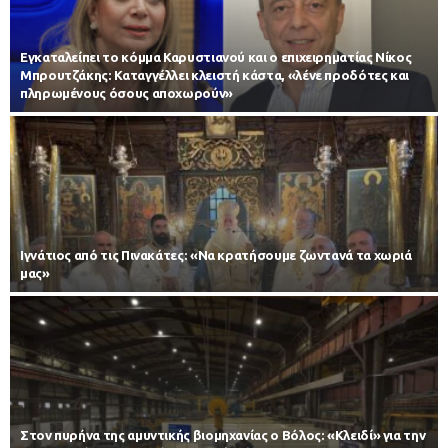
Εγκαταλείπει το κόμμα Καρυστιανού και ο επιχειρηματίας Νίκος
Μπρουτζάκης: Καταγγέλλει κλειστή κάστα, «λένε προδότες και
πληρωμένους όσους αποχωρούν»
Ιγνάτιος από τις Πινακάτες: «Να κρατήσουμε ζωντανά τα χωριά
μας»
Στον πυρήνα της αμυντικής βιομηχανίας ο Βόλος: «Κλειδί» για την