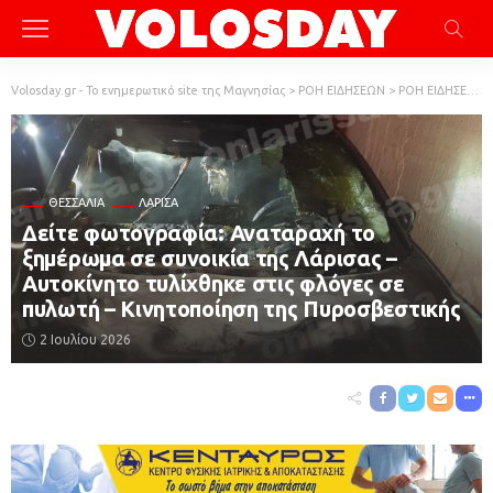
Volosday.gr - Το ενημερωτικό site της Μαγνησίας
>
ΡΟΗ ΕΙΔΗΣΕΩΝ
>
ΡΟΗ ΕΙΔΗΣΕΩΝ
ΘΕΣΣΑΛΊΑ
ΛΆΡΙΣΑ
Δείτε φωτογραφία: Αναταραχή το
ξημέρωμα σε συνοικία της Λάρισας –
Αυτοκίνητο τυλίχθηκε στις φλόγες σε
πυλωτή – Κινητοποίηση της Πυροσβεστικής
2 Ιουλίου 2026