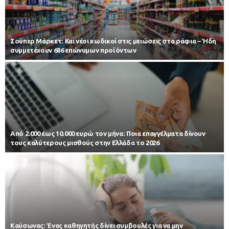
Σούπερ Μάρκετ: Και νέοι κωδικοί στις μειώσεις στα ράφια – Ήδη
συμμετέχουν 686 επώνυμων προϊόντων
Από 2.000 έως 10.000 ευρώ τον μήνα: Ποια επαγγέλματα δίνουν
τους καλύτερους μισθούς στην Ελλάδα το 2026
Kαύσωνας: Ένας καθηγητής δίνει συμβουλές για να μην