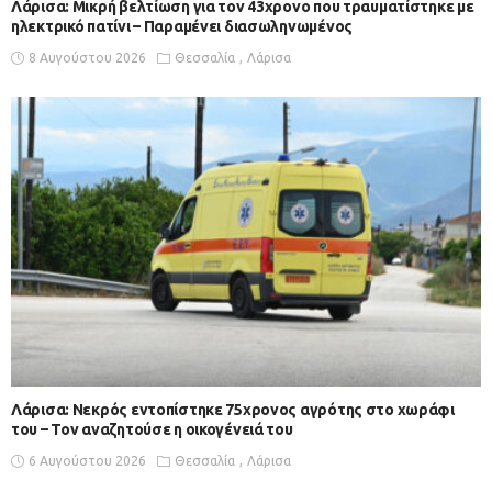
Λάρισα: Μικρή βελτίωση για τον 43χρονο που τραυματίστηκε με
ηλεκτρικό πατίνι – Παραμένει διασωληνωμένος
8 Αυγούστου 2026
Θεσσαλία
Λάρισα
Λάρισα: Νεκρός εντοπίστηκε 75χρονος αγρότης στο χωράφι
του – Toν αναζητούσε η οικογένειά του
6 Αυγούστου 2026
Θεσσαλία
Λάρισα