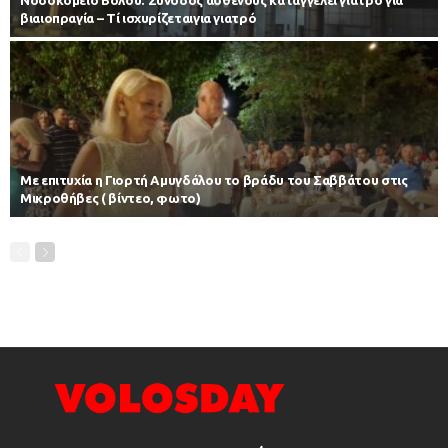
βιαιοπραγία – Τί ισχυρίζεταιγια γιατρό
Με επιτυχία η Γιορτή Αμυγδάλου το βράδυ του Σαββάτου στις
Μικροθήβες ( βίντεο, φωτο)