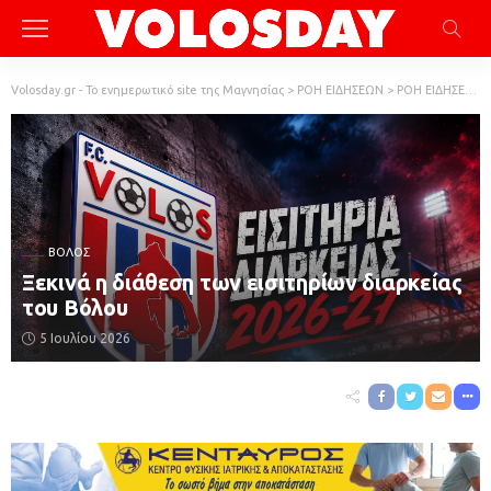
Volosday.gr - Το ενημερωτικό site της Μαγνησίας
>
ΡΟΗ ΕΙΔΗΣΕΩΝ
>
ΡΟΗ ΕΙΔΗΣΕΩΝ
ΒΌΛΟΣ
Ξεκινά η διάθεση των εισιτηρίων διαρκείας
του Βόλου
5 Ιουλίου 2026