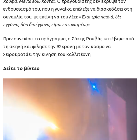
κρυφά. Μένω εδώ κοντά
». Ο τραγουδιστής δεν έκρυψε τον
ενθουσιασμό του, που η γυναίκα επέλεξε να διασκεδάσει στη
συναυλία του, με εκείνη να του λέει: «
Έχω τρία παιδιά, έξι
εγγόνια, δύο δισέγγονα, είμαι ευτυχισμένη
».
Πριν συνεχίσει το πρόγραμμα, ο Σάκης Ρουβάς κατέβηκε από
τη σκηνή και φίλησε την 92χρονη με τον κόσμο να
χειροκροτάει την κίνηση του καλλιτέχνη.
Δείτε το βίντεο
Πρόγραμμα
Αναπαραγωγής
Βίντεο