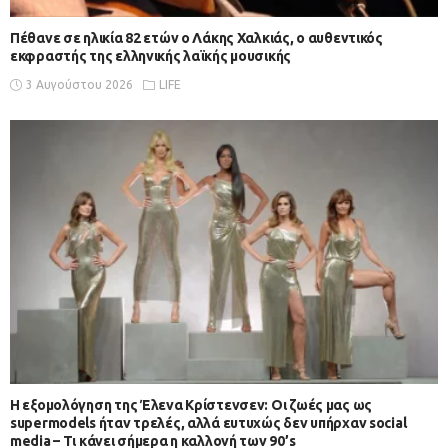
Πέθανε σε ηλικία 82 ετών ο Λάκης Χαλκιάς, ο αυθεντικός
εκφραστής της ελληνικής λαϊκής μουσικής
3 Αυγούστου 2026
LIFE
Η εξομολόγηση της Έλενα Κρίστενσεν: Οι ζωές μας ως
supermodels ήταν τρελές, αλλά ευτυχώς δεν υπήρχαν social
media – Τι κάνει σήμερα η καλλονή των 90’s