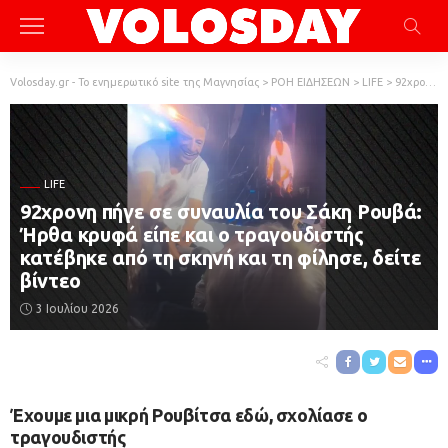
Volosday.gr - Το ενημερωτικό site της Μαγνησίας
>
ΡΟΗ ΕΙΔΗΣΕΩΝ
>
LIFE
>
92χρονη πήγε σε συναυλία του Σάκη Ρουβά: Ήρθα κρυφά είπε και ο τραγουδιστής κατέβηκε από τη σκηνή και τη φίλησε, δείτε βίντεο
LIFE
92χρονη πήγε σε συναυλία του Σάκη Ρουβά:
Ήρθα κρυφά είπε και ο τραγουδιστής
κατέβηκε από τη σκηνή και τη φίλησε, δείτε
βίντεο
3 Ιουλίου 2026
Έχουμε μια μικρή Ρουβίτσα εδώ, σχολίασε ο
τραγουδιστής