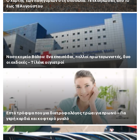
Ο χάρτης των πανηγυριών στη Θεσσαλία: 78 εκδηλώσεις από 10
έως 18 Αυγούστου
Νοσοκομείο Βόλου: Ενα επεισόδιο, πολλοί πρωταγωνιστές, δυο
οι εκδοχές – Τί λένε οι γιατροί
Επτά τρόφιμα που μια διατροφολόγος τρώει για πρωινό – Για
γερή καρδιά και κοφτερό μυαλό