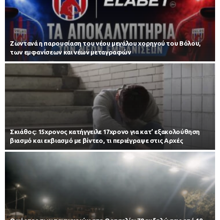
Zωντανά η παρουσίαση του νέου μεγάλου χορηγού του Βόλου,
των εμφανίσεων και νέων μεταγραφών
Σκιάθος: 15χρονος κατήγγειλε 17χρονο για κατ’ εξακολούθηση
βιασμό και εκβιασμό με βίντεο, τι περιέγραψε στις Αρχές