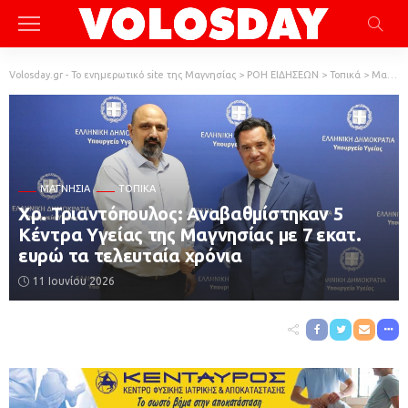
Volosday.gr - Το ενημερωτικό site της Μαγνησίας
>
ΡΟΗ ΕΙΔΗΣΕΩΝ
>
Τοπικά
>
Μαγνησία
ΜΑΓΝΗΣΊΑ
ΤΟΠΙΚΆ
Χρ. Τριαντόπουλος: Αναβαθμίστηκαν 5
Κέντρα Υγείας της Μαγνησίας με 7 εκατ.
ευρώ τα τελευταία χρόνια
11 Ιουνίου 2026