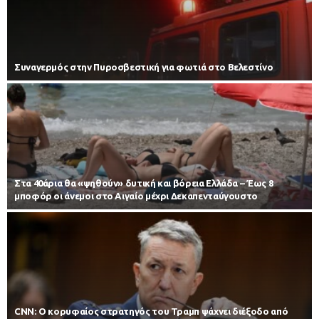
Συναγερμός στην Πυροσβεστική για φωτιά στο Βελεστίνο
Στα 40άρια θα «ψηθούν» δυτική και βόρεια Ελλάδα – Έως 8
μποφόρ οι άνεμοι στο Αιγαίο μέχρι Δεκαπενταύγουστο
CNN: Ο κορυφαίος στρατηγός του Τραμπ ψάχνει διέξοδο από