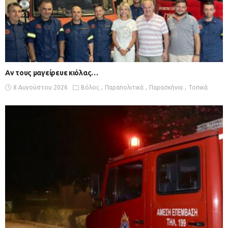
Αν τους μαγείρευε κιόλας…
8 Αυγούστου 2026
Βόλος
Παραπολιτικά
Παρασκήνια
Τοπικά