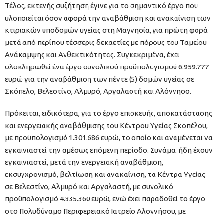
Τέλος, εκτενής συζήτηση έγινε για το σημαντικό έργο που
υλοποιείται όσον αφορά την αναβάθμιση και ανακαίνιση των
κτιριακών υποδομών υγείας στη Μαγνησία, για πρώτη φορά
μετά από περίπου τέσσερις δεκαετίες με πόρους του Ταμείου
Ανάκαμψης και Ανθεκτικότητας. Συγκεκριμένα, έχει
ολοκληρωθεί ένα έργο συνολικού προϋπολογισμού 6.959.777
ευρώ για την αναβάθμιση των πέντε (5) δομών υγείας σε
Σκόπελο, Βελεστίνο, Αλμυρό, Αργαλαστή και Αλόννησο.
Πρόκειται, ειδικότερα, για το έργο επισκευής, αποκατάστασης
και ενεργειακής αναβάθμισης του Κέντρου Υγείας Σκοπέλου,
με προϋπολογισμό 1.301.686 ευρώ, το οποίο και αναμένεται να
εγκαινιαστεί την αμέσως επόμενη περίοδο. Συνάμα, ήδη έχουν
εγκαινιαστεί, μετά την ενεργειακή αναβάθμιση,
εκσυγχρονισμό, βελτίωση και ανακαίνιση, τα Κέντρα Υγείας
σε Βελεστίνο, Αλμυρό και Αργαλαστή, με συνολικό
προϋπολογισμό 4.835.360 ευρώ, ενώ έχει παραδοθεί το έργο
στο Πολυδύναμο Περιφερειακό Ιατρείο Αλοννήσου, με