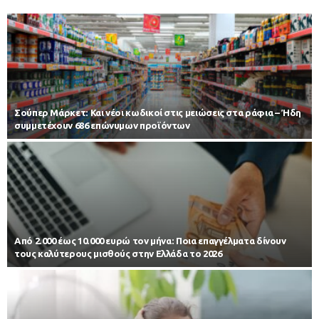
Σούπερ Μάρκετ: Και νέοι κωδικοί στις μειώσεις στα ράφια – Ήδη
συμμετέχουν 686 επώνυμων προϊόντων
Από 2.000 έως 10.000 ευρώ τον μήνα: Ποια επαγγέλματα δίνουν
τους καλύτερους μισθούς στην Ελλάδα το 2026