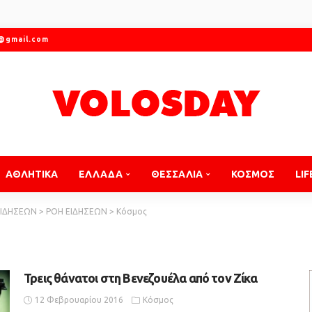
r@gmail.com
ΑΘΛΗΤΙΚΑ
ΕΛΛΑΔΑ
ΘΕΣΣΑΛΙΑ
ΚΟΣΜΟΣ
LIF
ΕΙΔΗΣΕΩΝ
>
ΡΟΗ ΕΙΔΗΣΕΩΝ
>
Κόσμος
Τρεις θάνατοι στη Βενεζουέλα από τον Ζίκα
12 Φεβρουαρίου 2016
Κόσμος