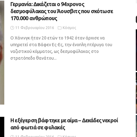
Γερμανία: Δικάζεται ο 94χρονος
δεσμοφύλακας του Άουσβιτς που σκότωσε
170.000 ανθρώπους
11 Φεβρουαρίου 2016
Κόσμος
Ο Χάνινγκ ήταν 20 ετών το 1942 όταν άρχισε να
υπηρετεί στα Βάφεν Ες-Ες, την ένοπλη πτέρυγα του
ναζιστικού κόμματος, ως δεσμοφύλακας στο
στρατόπεδο θανάτου...
Η εξέγερση βάφτηκε με αίμα – Δεκάδες νεκροί
από φωτιά σε φυλακές
11 Φεβρουαρίου 2016
Κόσμος