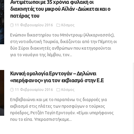
Αντιμέτωποι με 35 χρόνια φυλακή οι
διακινητές του μικρού Αϊλάν -Διώκεται και ο
πατέρας του
11 Φεβρουαρίου 2016
Κόσμος
Ενώπιον δικαστηρίου του Μπόντρουμ (Αλικαρνασσός),
στη νοτιοδυτική Τουρκία, δικάζονται από την Πέμπτη οι
δύο Σύροι διακινητές ανθρώπων που κατηγορούνται
για το ναυάγιο της λέμβου, τον...
Κυνική ομολογία Ερντογάν – Δηλώνει
«περήφανος» για τον εκβιασμό στην Ε.Ε
11 Φεβρουαρίου 2016
Κόσμος
Επιβεβαιώνει και με το παραπάνω τις διαρροές για
εκβιασμό στις πλάτες των προσφύγων ο τούρκος
πρόεδρος, Ρετζέπ Ταγίπ Ερντογάν. «Είμαι υπερήφανος
που το είπα. Υπερασπιστήκαμε...