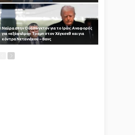
Νεύρα στην Ουάσινγκτον για το Ιράν; Αναφορές
για «εξάψαλμο» Τραμπ στον Χέγκσεθ και για
κόντρα Νετανιάχου – Βανς