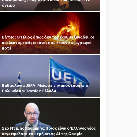
όνειρο
Βίντεο: Ο Ήλιος όπως δεν τον έχουμε ξαναδεί, οι
πιο λεπτομερείς εικόνες που έχουν καταγραφεί
ποτέ
Βαθμολογία UEFA: Μείωσε την απόσταση από
Πολωνία και Τσεχία η Ελλάδα
Σερ Ντέμης Χασάμπης: Ποιος είναι ο Έλληνας νέος
«εγκέφαλος» του τμήματος AI της Google