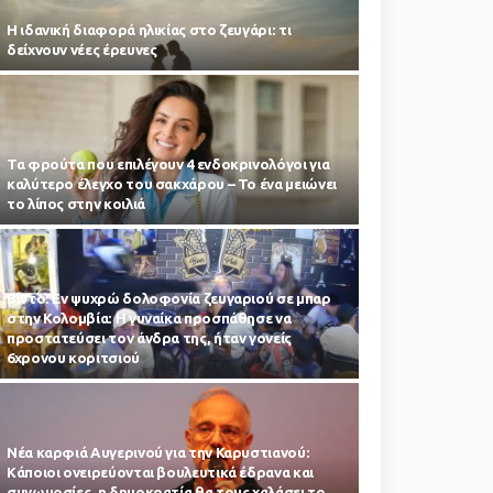
Η ιδανική διαφορά ηλικίας στο ζευγάρι: τι
δείχνουν νέες έρευνες
Τα φρούτα που επιλέγουν 4 ενδοκρινολόγοι για
καλύτερο έλεγχο του σακχάρου – Το ένα μειώνει
το λίπος στην κοιλιά
Βίντο: Εν ψυχρώ δολοφονία ζευγαριού σε μπαρ
στην Κολομβία: Η γυναίκα προσπάθησε να
προστατεύσει τον άνδρα της, ήταν γονείς
6χρονου κοριτσιού
Νέα καρφιά Αυγερινού για την Καρυστιανού:
Kάποιοι ονειρεύονται βουλευτικά έδρανα και
συνωμοσίες, η δημοκρατία θα τους χαλάσει το