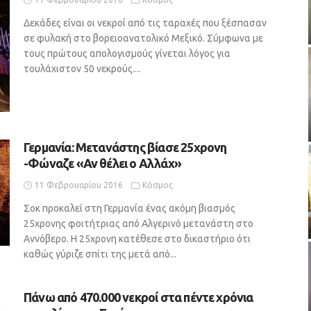
Δεκάδες είναι οι νεκροί από τις ταραχές που ξέσπασαν
σε φυλακή στο βορειοανατολικό Μεξικό. Σύμφωνα με
τους πρώτους απολογισμούς γίνεται λόγος για
τουλάχιστον 50 νεκρούς....
Γερμανία: Μετανάστης βίασε 25χρονη
-Φώναζε «Αν θέλει ο Αλλάχ»
11 Φεβρουαρίου 2016
Κόσμος
Σοκ προκαλεί στη Γερμανία ένας ακόμη βιασμός
25χρονης φοιτήτριας από Αλγερινό μετανάστη στο
Αννόβερο. Η 25χρονη κατέθεσε στο δικαστήριο ότι
καθώς γύριζε σπίτι της μετά από...
Πάνω από 470.000 νεκροί στα πέντε χρόνια