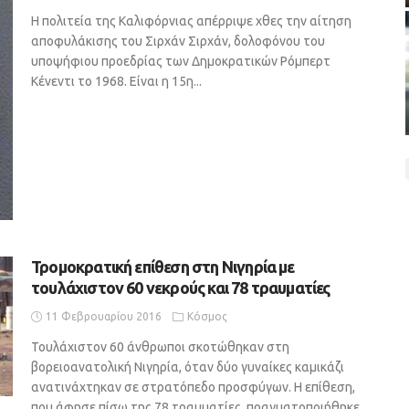
Η πολιτεία της Καλιφόρνιας απέρριψε χθες την αίτηση
αποφυλάκισης του Σιρχάν Σιρχάν, δολοφόνου του
υποψήφιου προεδρίας των Δημοκρατικών Ρόμπερτ
Κένεντι το 1968. Είναι η 15η...
Τρομοκρατική επίθεση στη Νιγηρία με
τουλάχιστον 60 νεκρούς και 78 τραυματίες
11 Φεβρουαρίου 2016
Κόσμος
Τουλάχιστον 60 άνθρωποι σκοτώθηκαν στη
βορειοανατολική Νιγηρία, όταν δύο γυναίκες καμικάζι
ανατινάχτηκαν σε στρατόπεδο προσφύγων. Η επίθεση,
που άφησε πίσω της 78 τραυματίες, πραγματοποιήθηκε