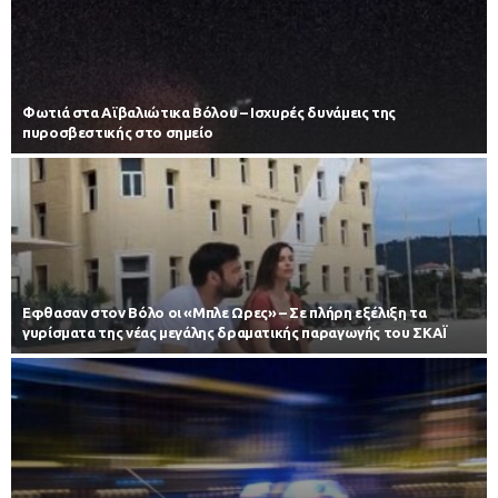
Φωτιά στα Αϊβαλιώτικα Βόλου – Ισχυρές δυνάμεις της
πυροσβεστικής στο σημείο
Εφθασαν στον Βόλο οι «Μπλε Ωρες» – Σε πλήρη εξέλιξη τα
γυρίσματα της νέας μεγάλης δραματικής παραγωγής του ΣΚΑΪ