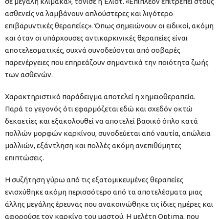
σε μεγάλη κλίμακα», τόνισε η Έλιοτ. «Επιπλέον επιτρέπει στους
ασθενείς να λαμβάνουν απλούστερες και λιγότερο
επιβαρυντικές θεραπείες». Όπως σημειώνουν οι ειδικοί, ακόμη
και όταν οι υπάρχουσες αντικαρκινικές θεραπείες είναι
αποτελεσματικές, συχνά συνοδεύονται από σοβαρές
παρενέργειες που επηρεάζουν σημαντικά την ποιότητα ζωής
των ασθενών.
Χαρακτηριστικό παράδειγμα αποτελεί η χημειοθεραπεία.
Παρά το γεγονός ότι εφαρμόζεται εδώ και σχεδόν οκτώ
δεκαετίες και εξακολουθεί να αποτελεί βασικό όπλο κατά
πολλών μορφών καρκίνου, συνοδεύεται από ναυτία, απώλεια
μαλλιών, εξάντληση και πολλές ακόμη ανεπιθύμητες
επιπτώσεις.
Η συζήτηση γύρω από τις εξατομικευμένες θεραπείες
ενισχύθηκε ακόμη περισσότερο από τα αποτελέσματα μιας
άλλης μεγάλης έρευνας που ανακοινώθηκε τις ίδιες ημέρες και
αφορούσε τον καρκίνο του μαστού. Η μελέτη Optima, που