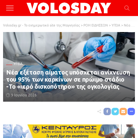
Volosday.gr - Το ενημερωτικό site της Μαγνησίας
>
ΡΟΗ ΕΙΔΗΣΕΩΝ
>
ΥΓΕΙΑ
>
Νέα εξέταση αίματος υπόσχεται ανίχνευση του 95% των καρκίνων σε πρώιμο στάδιο -Το «ιερό δισκοπότηρο» της ογκολογίας
ΥΓΕΙΑ
Νέα εξέταση αίματος υπόσχεται ανίχνευση
του 95% των καρκίνων σε πρώιμο στάδιο
-Το «ιερό δισκοπότηρο» της ογκολογίας
9 Ιουνίου 2026