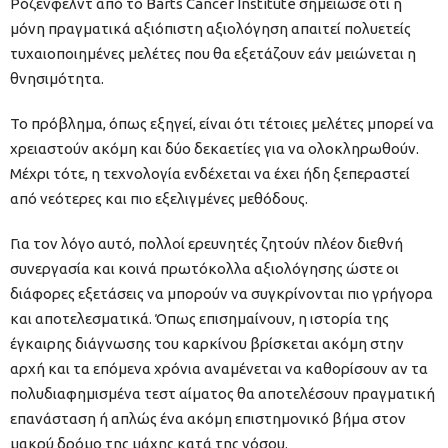
Ρόζενφελντ από το Barts Cancer Institute σημείωσε ότι η
μόνη πραγματικά αξιόπιστη αξιολόγηση απαιτεί πολυετείς
τυχαιοποιημένες μελέτες που θα εξετάζουν εάν μειώνεται η
θνησιμότητα.
Το πρόβλημα, όπως εξηγεί, είναι ότι τέτοιες μελέτες μπορεί να
χρειαστούν ακόμη και δύο δεκαετίες για να ολοκληρωθούν.
Μέχρι τότε, η τεχνολογία ενδέχεται να έχει ήδη ξεπεραστεί
από νεότερες και πιο εξελιγμένες μεθόδους.
Για τον λόγο αυτό, πολλοί ερευνητές ζητούν πλέον διεθνή
συνεργασία και κοινά πρωτόκολλα αξιολόγησης ώστε οι
διάφορες εξετάσεις να μπορούν να συγκρίνονται πιο γρήγορα
και αποτελεσματικά. Όπως επισημαίνουν, η ιστορία της
έγκαιρης διάγνωσης του καρκίνου βρίσκεται ακόμη στην
αρχή και τα επόμενα χρόνια αναμένεται να καθορίσουν αν τα
πολυδιαφημισμένα τεστ αίματος θα αποτελέσουν πραγματική
επανάσταση ή απλώς ένα ακόμη επιστημονικό βήμα στον
μακρύ δρόμο της μάχης κατά της νόσου.