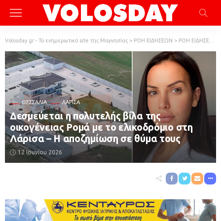
Volosday.gr - Το ενημερωτικό site της Μαγνησίας
>
ΡΟΗ ΕΙΔΗΣΕΩΝ
>
ΡΟΗ ΕΙΔΗΣΕΩΝ
ΘΕΣΣΑΛΊΑ
ΛΆΡΙΣΑ
Δεσμεύεται η πολυτελής βίλα της
οικογένειας Ρομά με το ελικοδρόμιο στη
Λάρισα – Η αποζημίωση σε θύμα τους
12 Ιουνίου 2026