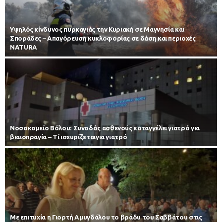
Υψηλός κίνδυνος πυρκαγιάς την Κυριακή σε Μαγνησία και
Σποράδες – Απαγόρευση κυκλοφορίας σε δάση και περιοχές
NATURA
Νοσοκομείο Βόλου: Συνοδός ασθενούς καταγγέλει γιατρό για
βιαιοπραγία – Τί ισχυρίζεταιγια γιατρό
Με επιτυχία η Γιορτή Αμυγδάλου το βράδυ του Σαββάτου στις