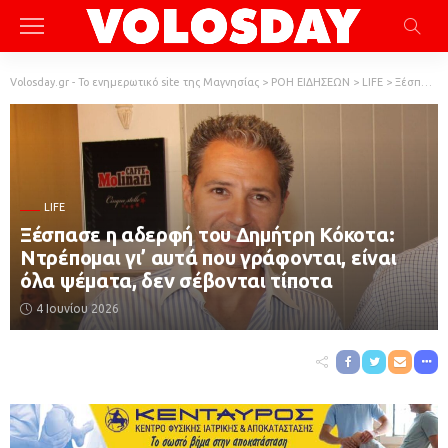
Volosday.gr - Το ενημερωτικό site της Μαγνησίας
>
ΡΟΗ ΕΙΔΗΣΕΩΝ
>
LIFE
>
Ξέσπασε η αδερφή του Δημήτρη Κόκοτα: Ντρέπομαι γι’ αυτά που γράφονται, είναι όλα ψέματα, δεν σέβονται τίποτα
LIFE
Ξέσπασε η αδερφή του Δημήτρη Κόκοτα:
Ντρέπομαι γι’ αυτά που γράφονται, είναι
όλα ψέματα, δεν σέβονται τίποτα
4 Ιουνίου 2026