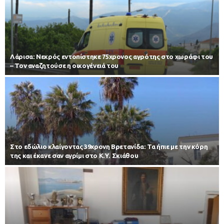
Λάρισα: Νεκρός εντοπίστηκε 75χρονος αγρότης στο χωράφι του
– Toν αναζητούσε η οικογένειά του
Στο εδώλιο κλαίγοντας 39χρονη Βρετανίδα: Τα ήπιε με την κόρη
της και έκανε σαν αγρίμι στο Κ.Υ. Σκιάθου