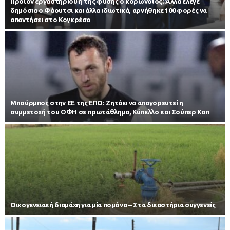
Προϊόν εργαστηρίου ή της φύσης ο κορωνοϊός; Άλλα έλεγε
δημόσια ο Φάουτσι και άλλα ιδιωτικά, αρνήθηκε 100 φορές να
απαντήσει στο Κογκρέσο
Μπούρμπος στην ΕΕ της ΕΠΟ: Ζητάει να απαγορευτεί η
συμμετοχή του ΟΦΗ σε πρωτάθλημα, Κύπελλο και Σούπερ Καπ
Οικογενειακή διαμάχη για μία πομόνα – Στα δικαστήρια συγγενείς