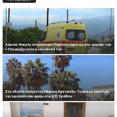
Λάρισα: Νεκρός εντοπίστηκε 75χρονος αγρότης στο χωράφι του
– Toν αναζητούσε η οικογένειά του
Στο εδώλιο κλαίγοντας 39χρονη Βρετανίδα: Τα ήπιε με την κόρη
της και έκανε σαν αγρίμι στο Κ.Υ. Σκιάθου