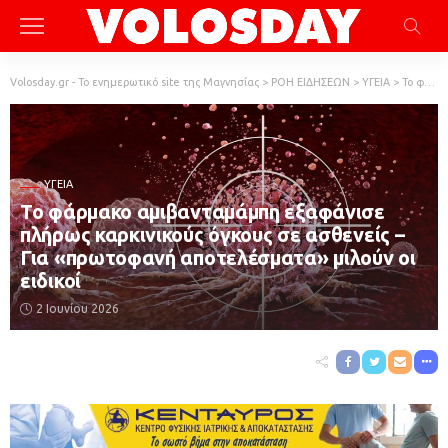
Volosday.gr - Το ενημερωτικό site της Μαγνησίας
>
ΡΟΗ ΕΙΔΗΣΕΩΝ
>
ΥΓΕΙΑ
>
Το φάρμακο αμιβανταμάμπη εξαφάνισε πλήρως καρκινικούς όγκους σε ασθενείς – Για «πρωτοφανή αποτελέσματα» μιλούν οι ειδικοί
ΥΓΕΙΑ
Το φάρμακο αμιβανταμάμπη εξαφάνισε
πλήρως καρκινικούς όγκους σε ασθενείς –
Για «πρωτοφανή αποτελέσματα» μιλούν οι
ειδικοί
2 Ιουνίου 2026