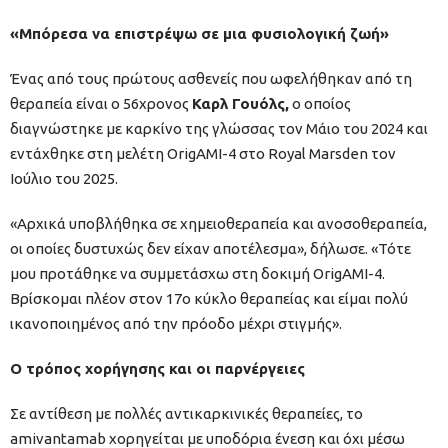
«Μπόρεσα να επιστρέψω σε μια φυσιολογική ζωή»
Ένας από τους πρώτους ασθενείς που ωφελήθηκαν από τη
θεραπεία είναι ο 56χρονος
Καρλ Γουόλς,
ο οποίος
διαγνώστηκε με καρκίνο της γλώσσας τον Μάιο του 2024 και
εντάχθηκε στη μελέτη OrigAMI-4 στο Royal Marsden τον
Ιούλιο του 2025.
«Αρχικά υποβλήθηκα σε χημειοθεραπεία και ανοσοθεραπεία,
οι οποίες δυστυχώς δεν είχαν αποτέλεσμα», δήλωσε. «Τότε
μου προτάθηκε να συμμετάσχω στη δοκιμή OrigAMI-4.
Βρίσκομαι πλέον στον 17ο κύκλο θεραπείας και είμαι πολύ
ικανοποιημένος από την πρόοδο μέχρι στιγμής».
Ο τρόπος χορήγησης και οι παρνέργειες
Σε αντίθεση με πολλές αντικαρκινικές θεραπείες, το
amivantamab χορηγείται με υποδόρια ένεση και όχι μέσω