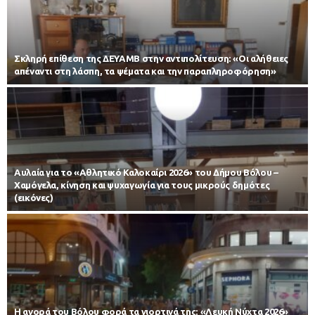
Σκληρή επίθεση της ΔΕΥΑΜΒ στην αντιπολίτευση: «Οι αλήθειες
απέναντι στη λάσπη, τα ψέματα και την παραπληροφόρηση»
Αυλαία για το «Αθλητικό Καλοκαίρι 2026» του Δήμου Βόλου –
Χαμόγελα, κίνηση και ψυχαγωγία για τους μικρούς δημότες
(εικόνες)
Η αγορά του Βόλου φορά τα γιορτινά της: «Λευκή Νύχτα 2026»