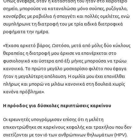
Όπως ανέφερε, όταν η κατάστασή του ήταν στο χειρότερο
σημείο, μπορούσε να καταναλώσει μόνο σούπες, ρυζόγαλο,
κονσέρβες με ραβιόλια ή σπαγγέτι και πολλές ομελέτες, ενώ
συμπλήρωνε τη διατροφή του με τρία ειδικά διατροφικά
ροφήματα την ημέρα.
«Έχασα αρκετό βάρος. Ωστόσο, μετά από μόλις δύο κύκλους
θεραπείας η διατροφή μου άρχισε να επανέρχεται στο
φυσιολογικό και ύστερα από έξι μήνες μπορούσα να τρώω
κανονικά. Το πρώτο μεγάλο μοσχαρίσιο φιλέτο που έφαγα
ήταν η μεγαλύτερη απόλαυση. Η ομιλία μου έχει επανέλθει
πλήρως και μπορώ να μιλάω κανονικά στη δουλειά χωρίς
κανένα πρόβλημα».
Η πρόοδος για δύσκολες περιπτώσεις καρκίνου
Οι ερευνητές υπογράμμισαν επίσης ότι η μελέτη
επικεντρώθηκε σε καρκίνους κεφαλής και τραχήλου που δεν
σχετίζονται με τον ιό των ανθρώπινων θηλωμάτων (HPV).