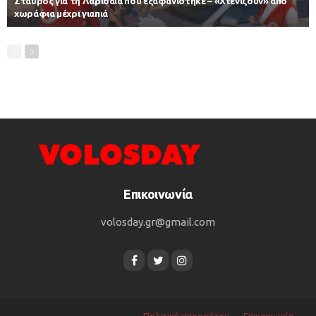
Σταυρός για τη Λαρισαία που εξαφανίστηκε – «Χτενίζουν» από
χωράφια μέχρι γιαπιά
Επικοινωνία
volosday.gr@gmail.com