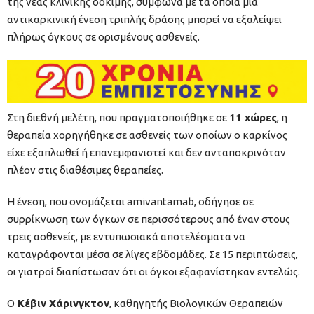
της νέας κλινικής δοκιμής, σύμφωνα με τα οποία μια
αντικαρκινική ένεση τριπλής δράσης μπορεί να εξαλείψει
πλήρως όγκους σε ορισμένους ασθενείς.
Στη διεθνή μελέτη, που πραγματοποιήθηκε σε
11 χώρες
, η
θεραπεία χορηγήθηκε σε ασθενείς των οποίων ο καρκίνος
είχε εξαπλωθεί ή επανεμφανιστεί και δεν ανταποκρινόταν
πλέον στις διαθέσιμες θεραπείες.
Η ένεση, που ονομάζεται amivantamab, οδήγησε σε
συρρίκνωση των όγκων σε περισσότερους από έναν στους
τρεις ασθενείς, με εντυπωσιακά αποτελέσματα να
καταγράφονται μέσα σε λίγες εβδομάδες. Σε 15 περιπτώσεις,
οι γιατροί διαπίστωσαν ότι οι όγκοι εξαφανίστηκαν εντελώς.
Ο
Κέβιν Χάρινγκτον
, καθηγητής Βιολογικών Θεραπειών