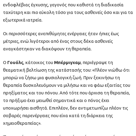
ενδοφλέβιας έγχυσης, γεγονός που καθιστά τη διαδικασία
ταχύτερη και πιο εύκολη τόσο για τους ασθενείς όσο και για τα
εξωτερικά ιατρεία.
Οι περισσότερες ανεπιθύμητες ενέργειες ήταν ήπιες έως
μέτριες, ενώ λιγότεροι από ένας στους δέκα ασθενείς
αναγκάστηκαν να διακόψουν τη θεραπεία.
Ο
Γουόλς
, κάτοικος του
Μπέρμιγχαμ
, περιέγραψε τη
θεαματική βελτίωση της κατάστασής του: «Πλέον νιώθω ότι
μπορώ να ζήσω μια φυσιολογική ζωή. Πριν ξεκινήσω τη
θεραπεία δυσκολευόμουν να μιλήσω και να φάω εξαιτίας του
πρηξίματος και του πόνου. Από τότε που άρχισα τη θεραπεία,
το πρήξιμο έχει μειωθεί σημαντικά και ο πόνος έχει
υποχωρήσει αισθητά. Επιπλέον, δεν αντιμετωπίζω πλέον τις
σοβαρές παρενέργειες που είχα κατά τη διάρκεια της
χημειοθεραπείας».