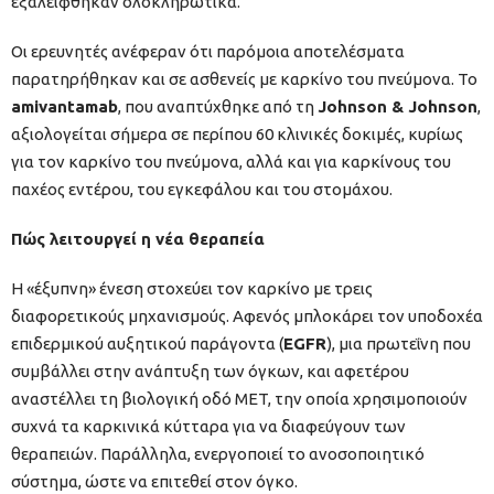
εξαλείφθηκαν ολοκληρωτικά.
Οι ερευνητές ανέφεραν ότι παρόμοια αποτελέσματα
παρατηρήθηκαν και σε ασθενείς με καρκίνο του πνεύμονα. Το
amivantamab
, που αναπτύχθηκε από τη
Johnson & Johnson
,
αξιολογείται σήμερα σε περίπου 60 κλινικές δοκιμές, κυρίως
για τον καρκίνο του πνεύμονα, αλλά και για καρκίνους του
παχέος εντέρου, του εγκεφάλου και του στομάχου.
Πώς λειτουργεί η νέα θεραπεία
Η «έξυπνη» ένεση στοχεύει τον καρκίνο με τρεις
διαφορετικούς μηχανισμούς. Αφενός μπλοκάρει τον υποδοχέα
επιδερμικού αυξητικού παράγοντα (
EGFR
), μια πρωτεΐνη που
συμβάλλει στην ανάπτυξη των όγκων, και αφετέρου
αναστέλλει τη βιολογική οδό MET, την οποία χρησιμοποιούν
συχνά τα καρκινικά κύτταρα για να διαφεύγουν των
θεραπειών. Παράλληλα, ενεργοποιεί το ανοσοποιητικό
σύστημα, ώστε να επιτεθεί στον όγκο.