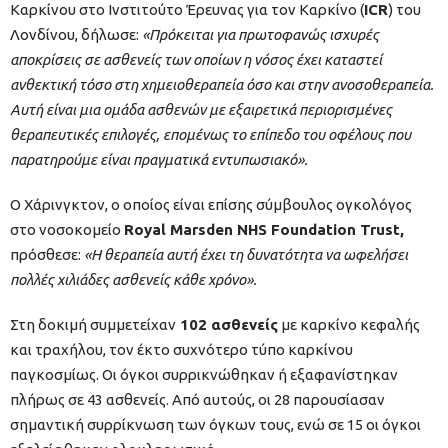
Καρκίνου στο Ινστιτούτο Έρευνας για τον Καρκίνο (
ICR
) του
Λονδίνου, δήλωσε:
«Πρόκειται για πρωτοφανώς ισχυρές
αποκρίσεις σε ασθενείς των οποίων η νόσος έχει καταστεί
ανθεκτική τόσο στη χημειοθεραπεία όσο και στην ανοσοθεραπεία.
Αυτή είναι μια ομάδα ασθενών με εξαιρετικά περιορισμένες
θεραπευτικές επιλογές, επομένως το επίπεδο του οφέλους που
παρατηρούμε είναι πραγματικά εντυπωσιακό».
Ο Χάρινγκτον, ο οποίος είναι επίσης σύμβουλος ογκολόγος
στο νοσοκομείο
Royal Marsden NHS Foundation Trust,
πρόσθεσε:
«Η θεραπεία αυτή έχει τη δυνατότητα να ωφελήσει
πολλές χιλιάδες ασθενείς κάθε χρόνο».
Στη δοκιμή συμμετείχαν
102 ασθενείς
με καρκίνο κεφαλής
και τραχήλου, τον έκτο συχνότερο τύπο καρκίνου
παγκοσμίως. Οι όγκοι συρρικνώθηκαν ή εξαφανίστηκαν
πλήρως σε 43 ασθενείς. Από αυτούς, οι 28 παρουσίασαν
σημαντική συρρίκνωση των όγκων τους, ενώ σε 15 οι όγκοι