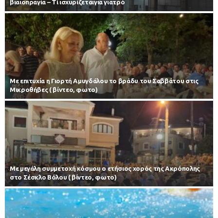
βιαιοπραγία – Τί ισχυρίζεταιγια γιατρό
Με επιτυχία η Γιορτή Αμυγδάλου το βράδυ του Σαββάτου στις
Μικροθήβες ( βίντεο, φωτο)
Με μεγάλη συμμετοχή κόσμου ο ετήσιος χορός της Ακρόπολης
στο Σέσκλο Βόλου ( βίντεο, φωτο)