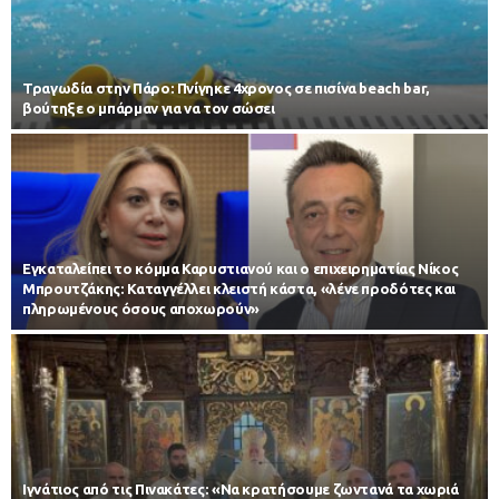
Τραγωδία στην Πάρο: Πνίγηκε 4χρονος σε πισίνα beach bar,
βούτηξε ο μπάρμαν για να τον σώσει
Εγκαταλείπει το κόμμα Καρυστιανού και ο επιχειρηματίας Νίκος
Μπρουτζάκης: Καταγγέλλει κλειστή κάστα, «λένε προδότες και
πληρωμένους όσους αποχωρούν»
Ιγνάτιος από τις Πινακάτες: «Να κρατήσουμε ζωντανά τα χωριά