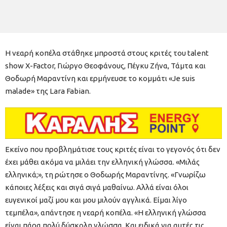
Η νεαρή κοπέλα στάθηκε μπροστά στους κριτές του talent
show Χ-Factor, Γιώργο Θεοφάνους, Πέγκυ Ζήνα, Τάμτα και
Θοδωρή Μαραντίνη και ερμήνευσε το κομμάτι «Je suis
malade» της Lara Fabian.
Εκείνο που προβλημάτισε τους κριτές είναι το γεγονός ότι δεν
έχει μάθει ακόμα να μιλάει την ελληνική γλώσσα. «Μιλάς
ελληνικά;», τη ρώτησε ο Θοδωρής Μαραντίνης. «Γνωρίζω
κάποιες λέξεις και σιγά σιγά μαθαίνω. Αλλά είναι όλοι
ευγενικοί μαζί μου και μου μιλούν αγγλικά. Είμαι λίγο
τεμπέλα», απάντησε η νεαρή κοπέλα. «Η ελληνική γλώσσα
είναι πάρα πολύ δύσκολη γλώσσα. Και ειδικά για αυτές τις