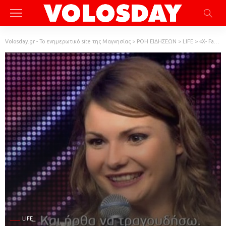
Volosday.gr - Το ενημερωτικό site της Μαγνησίας
>
ΡΟΗ ΕΙΔΗΣΕΩΝ
>
LIFE
>
«Χ- Factor»: Η διαγωνιζόμενη από τη Σερβία που δίχασε τους κριτές
LIFE