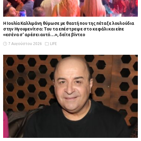
Η Ιουλία Καλλιμάνη θύμωσε με θεατή που της πέταξε λουλούδια
στην Ηγουμενίτσα: Του τα επέστρεψε στο κεφάλι και είπε
«εσένα σ’ αρέσει αυτό…», δείτε βίντεο
7 Αυγούστου 2026
LIFE