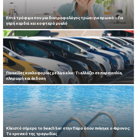
Επτά τρόφιμα που μια διατροφολόγος τρώει για πρωινό – Για
γερή καρδιά και κοφτερό μυαλό
Πινακίδες κυκλοφορίας με λίγα κλικ: Τι αλλάζει σε παραγγελία,
πληρωμή και έκδοση
Κλειστό σήμερα το beach bar στην Πάρο όπου πνίγηκε ο 4χρονος:
Το χρονικό της τραγωδίας