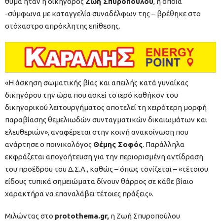
θύμα ήταν η δικηγόρος
Ζωή Σπυροπούλου
, η οποία
-σύμφωνα με καταγγελία συναδέλφων της – βρέθηκε στο
στόχαστρο απρόκλητης επίθεσης.
«Η άσκηση σωματικής βίας και απειλής κατά γυναίκας
δικηγόρου την ώρα που ασκεί το ιερό καθήκον του
δικηγορικού λειτουργήματος αποτελεί τη χειρότερη μορφή
παραβίασης θεμελιωδών συνταγματικών δικαιωμάτων και
ελευθεριών», αναφέρεται στην κοινή ανακοίνωση που
ανάρτησε ο ποινικολόγος
Θέμης Σοφός
. Παράλληλα
εκφράζεται απογοήτευση για την περιορισμένη αντίδραση
του προέδρου του Δ.Σ.Α., καθώς – όπως τονίζεται – «τέτοιου
είδους τυπικά σημειώματα δίνουν θάρρος σε κάθε βίαιο
χαρακτήρα να επαναλάβει τέτοιες πράξεις».
Μιλώντας στο
protothema.gr,
η Ζωή Σπυροπούλου