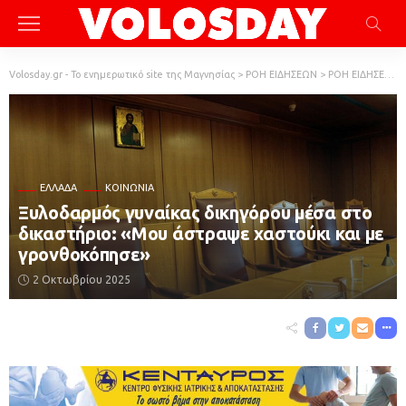
Volosday.gr - Το ενημερωτικό site της Μαγνησίας
>
ΡΟΗ ΕΙΔΗΣΕΩΝ
>
ΡΟΗ ΕΙΔΗΣΕΩΝ
ΕΛΛΆΔΑ
ΚΟΙΝΩΝΙΑ
Ξυλοδαρμός γυναίκας δικηγόρου μέσα στο
δικαστήριο: «Μου άστραψε χαστούκι και με
γρονθοκόπησε»
2 Οκτωβρίου 2025