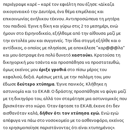
περιέγραψε καρέ – καρέ τον εφιάλτη που έζησε: «Δίκαζα
οικογενειακό την Δευτέρα, ένα θέμα επιμέλειας και
επικοινωνίας ανήλικου τέκνου. Αντιπροσώπευα τη μητέρα
του παιδιού. Έγινε η δίκη και γύρω στις 2 το μεσημέρι, ενώ
ήμουν στο Ειρηνοδικείο, εξήλθαμε από την αίθουσα μαζί με
την εντολέα μου και συγγενείς. Την ίδια στιγμή εξήλθε και ο
αντίδικος, ο οποίος με πλησίασε, με αποκάλεσε “καρ@@@λα”
και μου άστραψε ένα πολύ δυνατό
χαστούκι.
Κρατούσα τη
δικηγορική μου τσάντα και προσπάθησα να προστατευθώ,
όμως εκείνος μου
έριξε γροθιά
στο πίσω μέρος του
κεφαλιού, δεξιά. Αμέσως μετά, με την παλάμη του, μου
έδωσε
δεύτερο χτύπημα
. Έγινε πανικός. Κλήθηκε η
αστυνομία και το ΕΚΑΒ. Ο δράστης προσπάθησε να φύγει μαζί
με τη δικηγόρο του, αλλά τον σταμάτησε μια αστυνομικός που
βρισκόταν στο χώρο. Όταν έφτασε το ΕΚΑΒ, έκανε ότι δεν
αισθανόταν καλά,
δήθεν ότι τον χτύπησα εγώ.
Ενώ εγώ
απέφυγα να πάω στο νοσοκομείο με το ασθενοφόρο, εκείνος
το χρησιμοποίησε παριστάνοντας ότι είναι χτυπημένος».