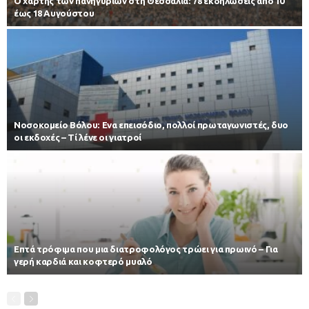
Ο χάρτης των πανηγυριών στη Θεσσαλία: 78 εκδηλώσεις από 10
έως 18 Αυγούστου
Νοσοκομείο Βόλου: Ενα επεισόδιο, πολλοί πρωταγωνιστές, δυο
οι εκδοχές – Τί λένε οι γιατροί
Επτά τρόφιμα που μια διατροφολόγος τρώει για πρωινό – Για
γερή καρδιά και κοφτερό μυαλό