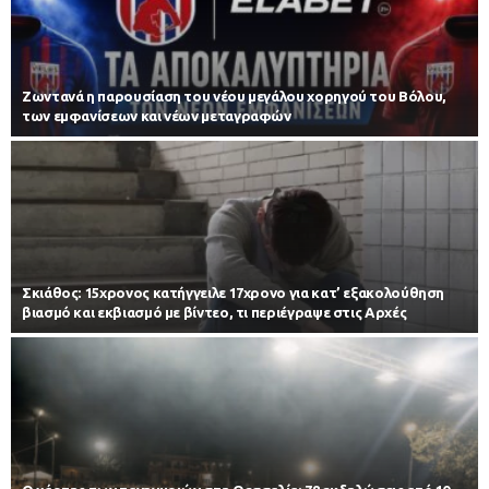
Zωντανά η παρουσίαση του νέου μεγάλου χορηγού του Βόλου,
των εμφανίσεων και νέων μεταγραφών
Σκιάθος: 15χρονος κατήγγειλε 17χρονο για κατ’ εξακολούθηση
βιασμό και εκβιασμό με βίντεο, τι περιέγραψε στις Αρχές