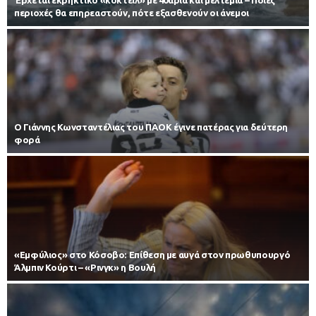
Έρχεται εκρηκτικό «κοκτέιλ» με 40άρια και μελτέμια – Ποιες
περιοχές θα επηρεαστούν, πότε εξασθενούν οι άνεμοι
Ο Γιάννης Κωνσταντέλιας του ΠΑΟΚ έγινε πατέρας για δεύτερη
φορά
«Εμφύλιος» στο Κόσοβο: Επίθεση με αυγά στον πρωθυπουργό
Άλμπιν Κούρτι – «Ρινγκ» η Βουλή