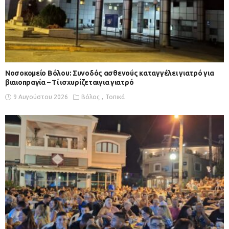
Νοσοκομείο Βόλου: Συνοδός ασθενούς καταγγέλει γιατρό για
βιαιοπραγία – Τί ισχυρίζεταιγια γιατρό
9 Αυγούστου 2026
Βόλος
Τοπικά