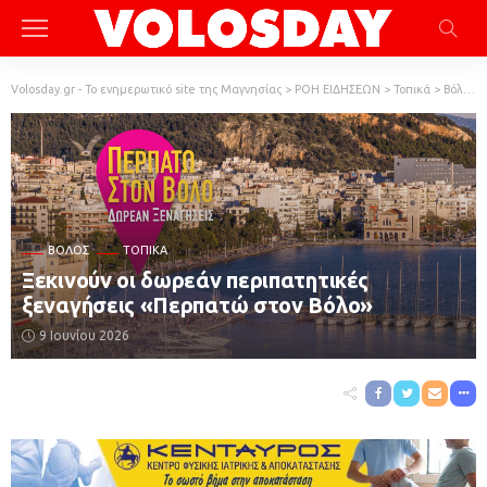
Volosday.gr - Το ενημερωτικό site της Μαγνησίας
>
ΡΟΗ ΕΙΔΗΣΕΩΝ
>
Τοπικά
>
Βόλος
ΒΌΛΟΣ
ΤΟΠΙΚΆ
Ξεκινούν οι δωρεάν περιπατητικές
ξεναγήσεις «Περπατώ στον Βόλο»
9 Ιουνίου 2026