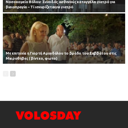
Νοσοκομείο Βόλου: Συνοδός ασθενούς καταγγέλει γιατρό για
βιαιοπραγία – Τί ισχυρίζεταιγια γιατρό
Με επιτυχία η Γιορτή Αμυγδάλου το βράδυ του Σαββάτου στις
Μικροθήβες ( βίντεο, φωτο)