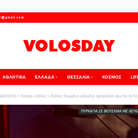
gr@gmail.com
ΑΘΛΗΤΙΚΑ
ΕΛΛΑΔΑ
ΘΕΣΣΑΛΙΑ
ΚΟΣΜΟΣ
LIF
ΕΙΔΗΣΕΩΝ
>
Τοπικά
>
Βόλος
>
Βόλος: Κομμένο καλώδιο προκάλεσε φωτιά σε δ
ΠΥΡΚΑΓΙΑ ΣΕ ΒΙΟΤΕΧΝΙΑ ΜΕ ΛΕΥΚΑ