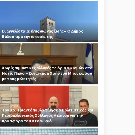
Ευαγγελίστρια: ένας αιώνας ζωής – Ο Δήμος
Βόλου τιμά την ιστορία της
Χωρίς σημαντικές αλλαγές τα όρια οικισμών στο
Νότιο Πήλιο – Συνάντηση Χρήστου Μπουκώρου
με τους μελετητές
Τον Χρ. Τριαντόπουλο τίμησε ο Πολιτιστικός και
Περιβαλλοντικός Σύλλογος Αερινού για την
προσφορά του στο χωριό