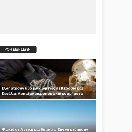
ΡΟΗ ΕΙΔΗΣΕΩΝ
Εξαπάτησαν δύο ηλικιωμένες σε Κερασιά και
Κανάλια: Αρπαξαν μικροποσά και κοσμήματα
Φωτιά σε Αττική και Βοιωτία: Σαν να κτύπησαν