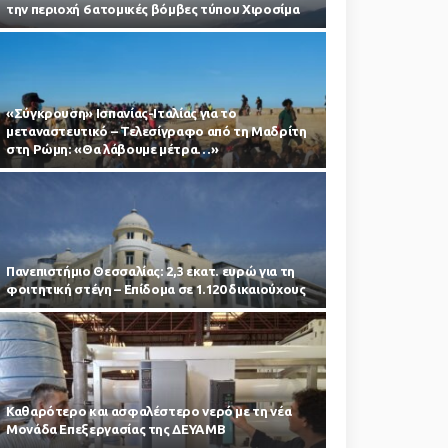
την περιοχή 6 ατομικές βόμβες τύπου Χιροσίμα
«Σύγκρουση» Ισπανίας-Ιταλίας για το
μεταναστευτικό – Τελεσίγραφο από τη Μαδρίτη
στη Ρώμη: «Θα λάβουμε μέτρα…»
Πανεπιστήμιο Θεσσαλίας: 2,3 εκατ. ευρώ για τη
φοιτητική στέγη – Επίδομα σε 1.120 δικαιούχους
Καθαρότερο και ασφαλέστερο νερό με τη νέα
Μονάδα Επεξεργασίας της ΔΕΥΑΜΒ