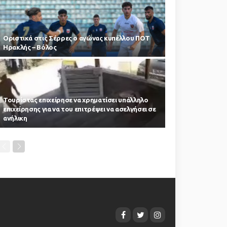
Οριστικά στις Σέρρες ο αγώνας κυπέλλου ΠΟΤ
Ηρακλής – Βόλος
Τουρίστας επιχείρησε να χρηματίσει υπάλληλο
επιχείρησης για να του επιτρέψει να ασελγήσει σε
ανήλικη