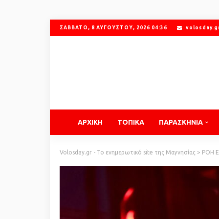
ΣΆΒΒΑΤΟ, 8 ΑΥΓΟΎΣΤΟΥ, 2026 04:36
volosday.
ΑΡΧΙΚΗ
ΤΟΠΙΚΑ
ΠΑΡΑΣΚΗΝΙΑ
Volosday.gr - Το ενημερωτικό site της Μαγνησίας
>
ΡΟΗ 