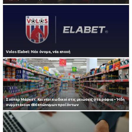
Volos Elabet: Νέο όνομα, νέα εποχή
Σούπερ Μάρκετ: Και νέοι κωδικοί στις μειώσεις στα ράφια – Ήδη
συμμετέχουν 686 επώνυμων προϊόντων