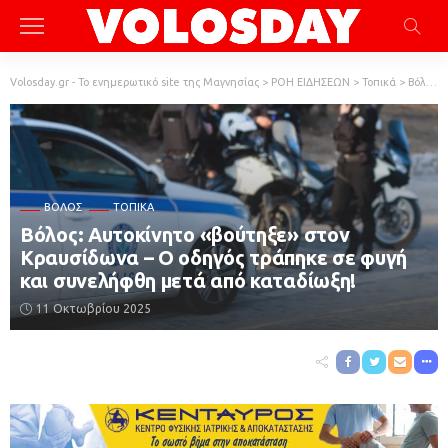
Volosday.gr - Το ενημερωτικό site της Μαγνησίας
>
ΡΟΗ ΕΙΔΗΣΕΩΝ
>
Τοπικά
>
Βόλος
ΒΌΛΟΣ
ΤΟΠΙΚΆ
Βόλος: Αυτοκίνητο «βούτηξε» στον
Κραυσίδωνα – Ο οδηγός τράπηκε σε φυγή
και συνελήφθη μετά από καταδίωξη!
11 Οκτωβρίου 2025