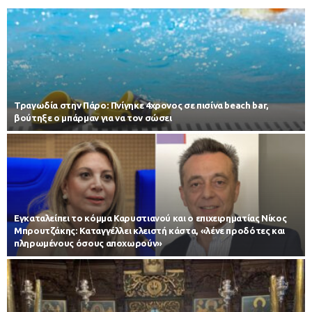
Τραγωδία στην Πάρο: Πνίγηκε 4χρονος σε πισίνα beach bar,
βούτηξε ο μπάρμαν για να τον σώσει
Εγκαταλείπει το κόμμα Καρυστιανού και ο επιχειρηματίας Νίκος
Μπρουτζάκης: Καταγγέλλει κλειστή κάστα, «λένε προδότες και
πληρωμένους όσους αποχωρούν»