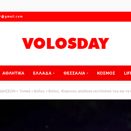
gr@gmail.com
ΑΘΛΗΤΙΚΑ
ΕΛΛΑΔΑ
ΘΕΣΣΑΛΙΑ
ΚΟΣΜΟΣ
LIF
ΕΙΔΗΣΕΩΝ
>
Τοπικά
>
Βόλος
>
Βόλος: 45χρονος απείλησε γειτόνισσά του και τα παιδιά