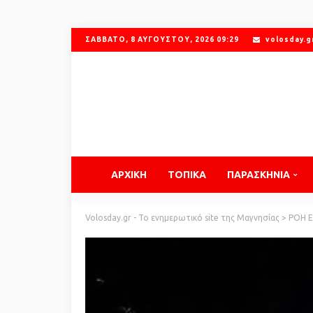
ΣΆΒΒΑΤΟ, 8 ΑΥΓΟΎΣΤΟΥ, 2026 09:29
volosday.
ΑΡΧΙΚΗ
ΤΟΠΙΚΑ
ΠΑΡΑΣΚΗΝΙΑ
Volosday.gr - Το ενημερωτικό site της Μαγνησίας
>
ΡΟΗ 