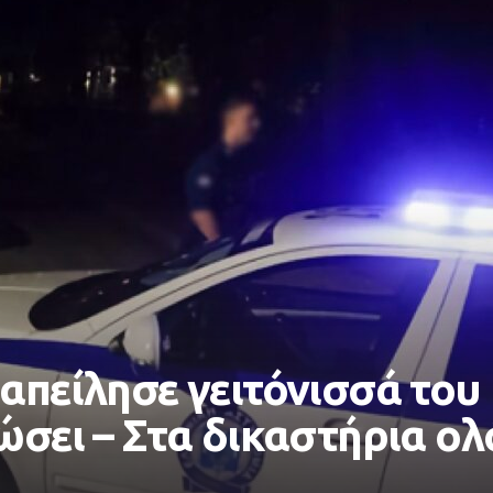
απείλησε γειτόνισσά του 
ώσει – Στα δικαστήρια ολ