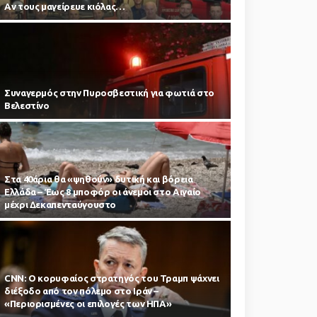
Αν τους μαγείρευε κιόλας…
Συναγερμός στην Πυροσβεστική για φωτιά στο
Βελεστίνο
Στα 40άρια θα «ψηθούν» δυτική και βόρεια
Ελλάδα – Έως 8 μποφόρ οι άνεμοι στο Αιγαίο
μέχρι Δεκαπενταύγουστο
CNN: Ο κορυφαίος στρατηγός του Τραμπ ψάχνει
διέξοδο από τον πόλεμο στο Ιράν –
«Περιορισμένες οι επιλογές των ΗΠΑ»