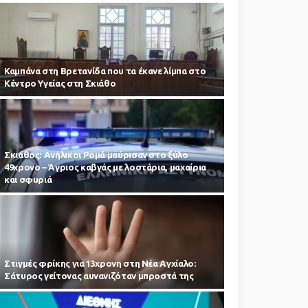
Καμπάνα στη Βρετανίδα που τα έκανε λίμπα στο
Κέντρο Υγείας στη Σκιάθο
Σκιάθος: Ανήλικοι Ρομά μαύρισαν στο ξύλο
49χρονο – Άγριος καβγάς με λοστάρια, μαχαίρια
και σφυριά
Στιγμές φρίκης για 13χρονη στη Νέα Αγχίαλο:
Σάτυρος γείτονας αυνανιζόταν μπροστά της