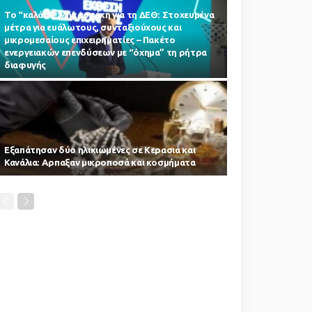
Το “καλάθι” Μητσοτάκη για τη ΔΕΘ: Στοχευμένα
μέτρα για ευάλωτους, συνταξιούχους και
μικρομεσαίους επιχειρηματίες – Πακέτο
ενεργειακών επενδύσεων με “όχημα” τη ρήτρα
διαφυγής
Εξαπάτησαν δύο ηλικιωμένες σε Κερασιά και
Κανάλια: Αρπαξαν μικροποσά και κοσμήματα