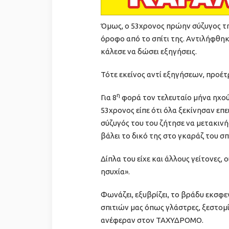
Όμως, ο 53χρονος πρώην σύζυγος τη
όροφο από το σπίτι της. Αντιλήφθηκ
κάλεσε να δώσει εξηγήσεις.
Τότε εκείνος αντί εξηγήσεων, προέτρ
η
Για 8
φορά τον τελευταίο μήνα ηχού
53χρονος είπε ότι όλα ξεκίνησαν επ
σύζυγός του του ζήτησε να μετακινή
βάλει το δικό της στο γκαράζ του σπ
Δίπλα του είχε και άλλους γείτονες, 
ησυχία».
Φωνάζει, εξυβρίζει, το βράδυ εκσφε
σπιτιών μας όπως γλάστρες, ξεστομίζ
ανέφεραν στον ΤΑΧΥΔΡΟΜΟ.