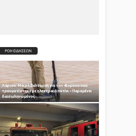
ΡΟΗ ΕΙΔΗΣΕΩΝ
Λάρισα: Μικρή βελτίωση για τον 43χρονο που
τραυματίστηκε με ηλεκτρικό πατίνι – Παραμένει
διασωληνωμένος