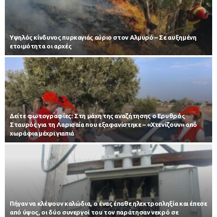
Υψηλός κίνδυνος πυρκαγιάς αύριο στον Αλμυρό – Σε αυξημένη
ετοιμότητα οι αρχές
Δείτε φωτογραφίες: Στη μάχη της αναζήτησης ο Ερυθρός
Σταυρός για τη Λαρισαία που εξαφανίστηκε – «Χτενίζουν» από
χωράφια μέχρι γιαπιά
Πήγαν να κλέψουν καλώδια, ο ένας έπαθε ηλεκτροπληξία και έπεσε
από ύψος, οι δύο συνεργοί του τον παράτησαν νεκρό σε