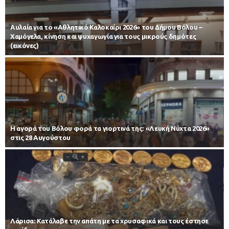
Αυλαία για το «Αθλητικό Καλοκαίρι 2026» του Δήμου Βόλου –
Χαμόγελα, κίνηση και ψυχαγωγία για τους μικρούς δημότες
(εικόνες)
Η αγορά του Βόλου φορά τα γιορτινά της: «Λευκή Νύχτα 2026»
στις 28 Αυγούστου
Λάρισα: Κατάλαβε την απάτη με τα χρυσαφικά και τους έστησε