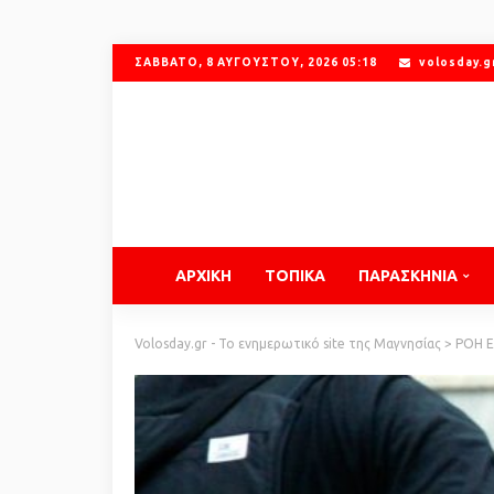
ΣΆΒΒΑΤΟ, 8 ΑΥΓΟΎΣΤΟΥ, 2026 05:18
volosday.
ΑΡΧΙΚΗ
ΤΟΠΙΚΑ
ΠΑΡΑΣΚΗΝΙΑ
Volosday.gr - Το ενημερωτικό site της Μαγνησίας
>
ΡΟΗ 