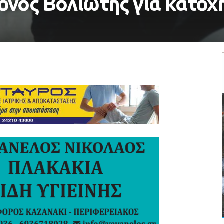
νος Βολιώτης για κατοχ