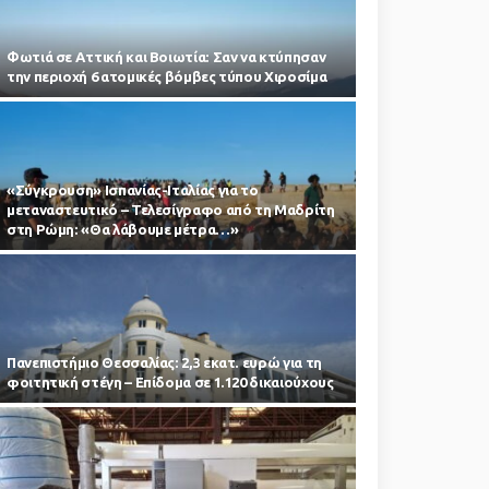
Φωτιά σε Αττική και Βοιωτία: Σαν να κτύπησαν
την περιοχή 6 ατομικές βόμβες τύπου Χιροσίμα
«Σύγκρουση» Ισπανίας-Ιταλίας για το
μεταναστευτικό – Τελεσίγραφο από τη Μαδρίτη
στη Ρώμη: «Θα λάβουμε μέτρα…»
Πανεπιστήμιο Θεσσαλίας: 2,3 εκατ. ευρώ για τη
φοιτητική στέγη – Επίδομα σε 1.120 δικαιούχους