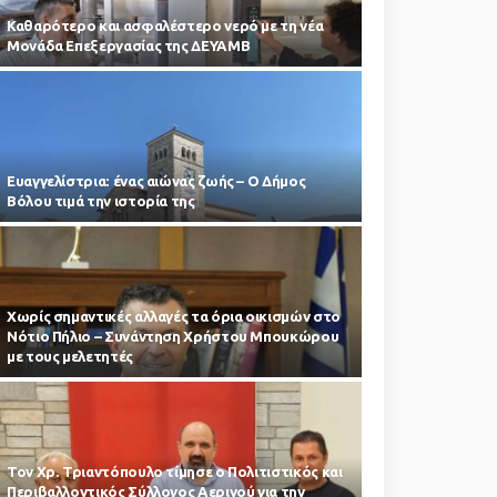
Καθαρότερο και ασφαλέστερο νερό με τη νέα
Μονάδα Επεξεργασίας της ΔΕΥΑΜΒ
Ευαγγελίστρια: ένας αιώνας ζωής – Ο Δήμος
Βόλου τιμά την ιστορία της
Χωρίς σημαντικές αλλαγές τα όρια οικισμών στο
Νότιο Πήλιο – Συνάντηση Χρήστου Μπουκώρου
με τους μελετητές
Τον Χρ. Τριαντόπουλο τίμησε ο Πολιτιστικός και
Περιβαλλοντικός Σύλλογος Αερινού για την