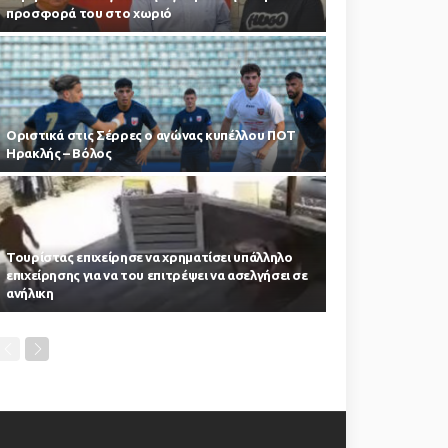
προσφορά του στο χωριό
Οριστικά στις Σέρρες ο αγώνας κυπέλλου ΠΟΤ
Ηρακλής – Βόλος
Τουρίστας επιχείρησε να χρηματίσει υπάλληλο
επιχείρησης για να του επιτρέψει να ασελγήσει σε
ανήλικη