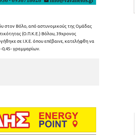
άδυ στον Βόλο, από αστυνομικούς της Ομάδας
κότητας (Ο.Π.Κ.Ε.) Βόλου, 39χρονος
ργήθηκε σε Ι.Χ.Ε. όπου επέβαινε, κατελήφθη να
 -0,45- γραμμαρίων.