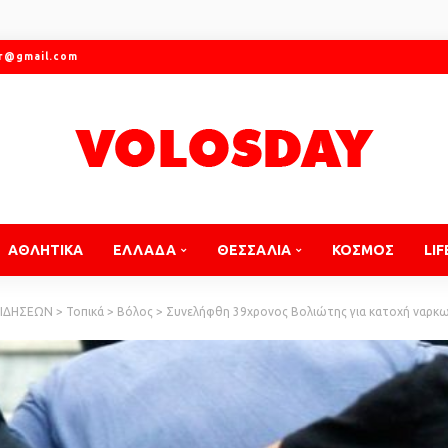
gr@gmail.com
ΑΘΛΗΤΙΚΑ
ΕΛΛΑΔΑ
ΘΕΣΣΑΛΙΑ
ΚΟΣΜΟΣ
LIF
ΕΙΔΗΣΕΩΝ
>
Τοπικά
>
Βόλος
>
Συνελήφθη 39χρονος Βολιώτης για κατοχή ναρκ