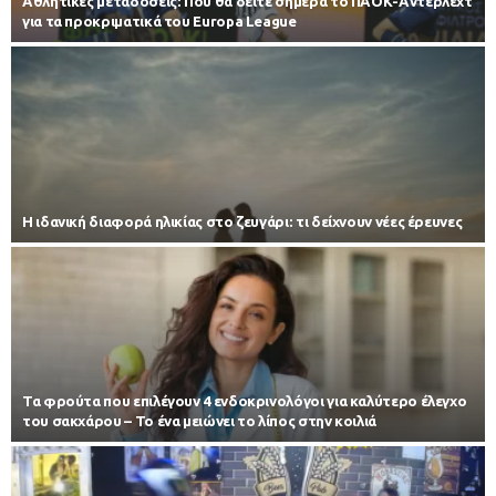
Αθλητικές μεταδόσεις: Πού θα δείτε σήμερα το ΠΑΟΚ-Αντερλεχτ
για τα προκριματικά του Europa League
Η ιδανική διαφορά ηλικίας στο ζευγάρι: τι δείχνουν νέες έρευνες
Τα φρούτα που επιλέγουν 4 ενδοκρινολόγοι για καλύτερο έλεγχο
του σακχάρου – Το ένα μειώνει το λίπος στην κοιλιά