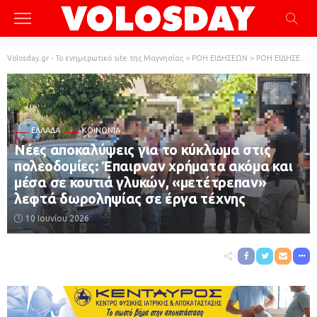
Volosday.gr - Το ενημερωτικό site της Μαγνησίας
>
ΡΟΗ ΕΙΔΗΣΕΩΝ
>
ΡΟΗ ΕΙΔΗΣΕΩΝ
ΕΛΛΆΔΑ
ΚΟΙΝΩΝΙΑ
Νέες αποκαλύψεις για το κύκλωμα στις
πολεοδομίες: Έπαιρναν χρήματα ακόμα και
μέσα σε κουτιά γλυκών, «μετέτρεπαν»
λεφτά δωροληψίας σε έργα τέχνης
10 Ιουνίου 2026