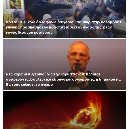
Βίντο: Εν ψυχρώ δολοφονία ζευγαριού σε μπαρ στην Κολομβία: Η
γυναίκα προσπάθησε να προστατεύσει τον άνδρα της, ήταν
γονείς 6χρονου κοριτσιού
Νέα καρφιά Αυγερινού για την Καρυστιανού: Kάποιοι
ονειρεύονται βουλευτικά έδρανα και συνωμοσίες, η δημοκρατία
θα τους χαλάσει το όνειρο