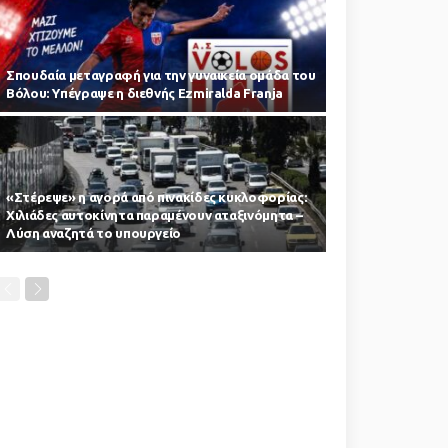
Σπουδαία μεταγραφή για την γυναικεία ομάδα του
Βόλου: Υπέγραψε η διεθνής Ezmiralda Franja
«Στέρεψε» η αγορά από πινακίδες κυκλοφορίας:
Χιλιάδες αυτοκίνητα παραμένουν αταξινόμητα –
Λύση αναζητά το υπουργείο