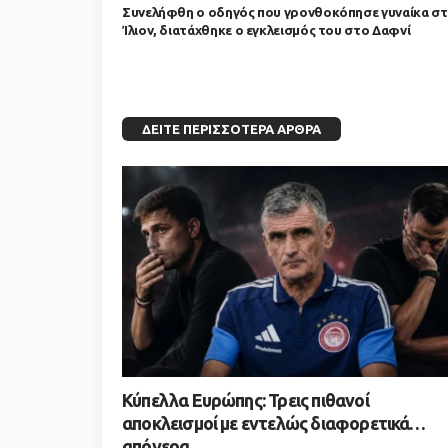
Συνελήφθη ο οδηγός που γρονθοκόπησε γυναίκα σ
Ίλιον, διατάχθηκε ο εγκλεισμός του στο Δαφνί
ΔΕΊΤΕ ΠΕΡΙΣΣΌΤΕΡΑ ΆΡΘΡΑ
Κύπελλα Ευρώπης: Τρεις πιθανοί
αποκλεισμοί με εντελώς διαφορετικά…
απόνερα