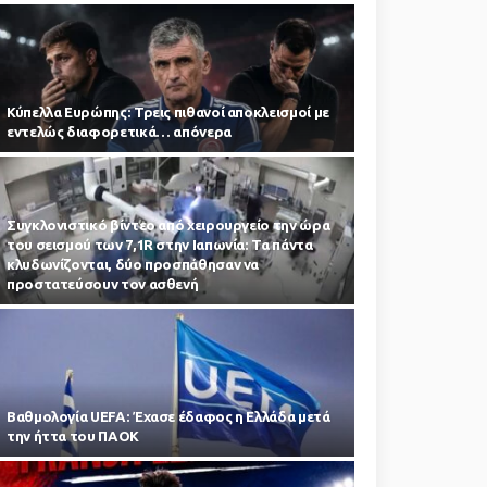
Κύπελλα Ευρώπης: Τρεις πιθανοί αποκλεισμοί με
εντελώς διαφορετικά… απόνερα
Συγκλονιστικό βίντεο από χειρουργείο την ώρα
του σεισμού των 7,1R στην Ιαπωνία: Τα πάντα
κλυδωνίζονται, δύο προσπάθησαν να
προστατεύσουν τον ασθενή
Βαθμολογία UEFA: Έχασε έδαφος η Ελλάδα μετά
την ήττα του ΠΑΟΚ