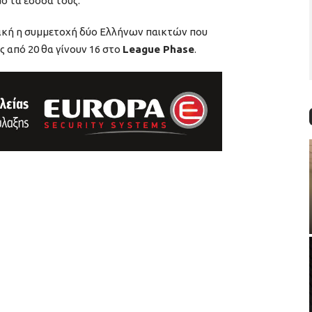
μό τα έσοδά τους.
τική η συμμετοχή δύο Ελλήνων παικτών που
ς από 20 θα γίνουν 16 στο
League Phase
.