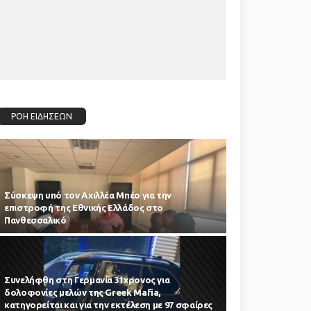
ΡΟΗ ΕΙΔΗΣΕΩΝ
Σύσκεψη υπό τον Αχιλλέα Μπέο για την
επιστροφή της Εθνικής Ελλάδος στο
Πανθεσσαλικό
Συνελήφθη στη Γερμανία 31χρονος για
δολοφονίες μελών της Greek Mafia,
κατηγορείται και για την εκτέλεση με 97 σφαίρες