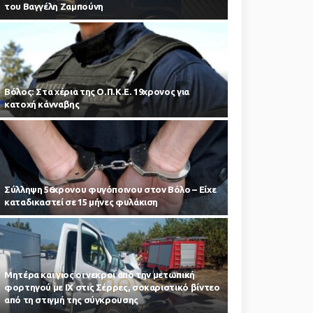
του Βαγγέλη Ζαμπούνη
Βόλος: Στα χέρια της Ο.Π.Κ.Ε. 19χρονος για
κατοχή κάνναβης
Σύλληψη 56χρονου φυγόποινου στον Βόλο – Είχε
καταδικαστεί σε 15 μήνες φυλάκιση
Μητέρα και γιος οι νεκροί από την μετωπική
φορτηγού με ΙΧ στις Σέρρες, σοκαριστικό βίντεο
από τη στιγμή της σύγκρουσης