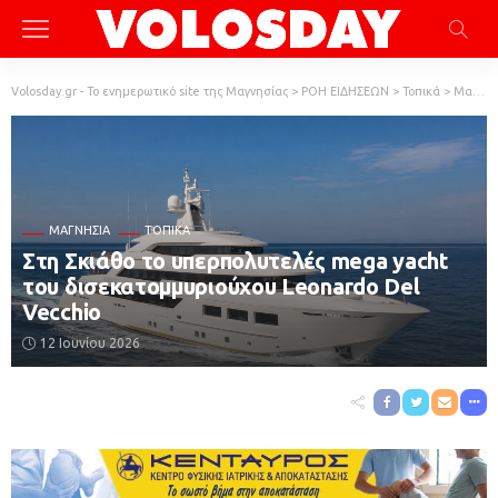
Volosday.gr - Το ενημερωτικό site της Μαγνησίας
>
ΡΟΗ ΕΙΔΗΣΕΩΝ
>
Τοπικά
>
Μαγνησία
ΜΑΓΝΗΣΊΑ
ΤΟΠΙΚΆ
Στη Σκιάθο το υπερπολυτελές mega yacht
του δισεκατομμυριούχου Leonardo Del
Vecchio
12 Ιουνίου 2026