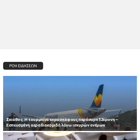
ΡΟΗ ΕΙΔΗΣΕΩΝ
Σκιάθος: Η τουρμπίνα αεροσκάφους παρέσυρε 52χρονη –
Εσπευσμένη αεροδιακομιδή λόγω ισχυρών ανέμων