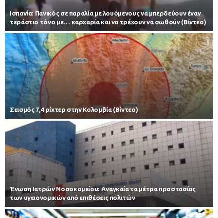
Iσπανία: Πανικός σε παραλία με λουόμενους να μπερδεύουν έναν
τεράστιο τόνο με… καρχαρία και να τρέχουν να σωθούν (Βίντεο)
Σεισμός 7,4 ρίχτερ στην Κολομβία (Βίντεο)
Ένωση Ιατρών Νοσοκομείου: Αναγκαία τα μέτρα προστασίας
των υγειονομικών από επιθέσεις πολιτών