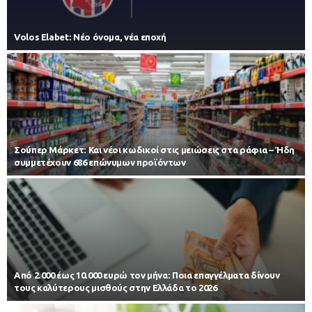
Volos Elabet: Νέο όνομα, νέα εποχή
Σούπερ Μάρκετ: Και νέοι κωδικοί στις μειώσεις στα ράφια – Ήδη
συμμετέχουν 686 επώνυμων προϊόντων
Από 2.000 έως 10.000 ευρώ τον μήνα: Ποια επαγγέλματα δίνουν
τους καλύτερους μισθούς στην Ελλάδα το 2026