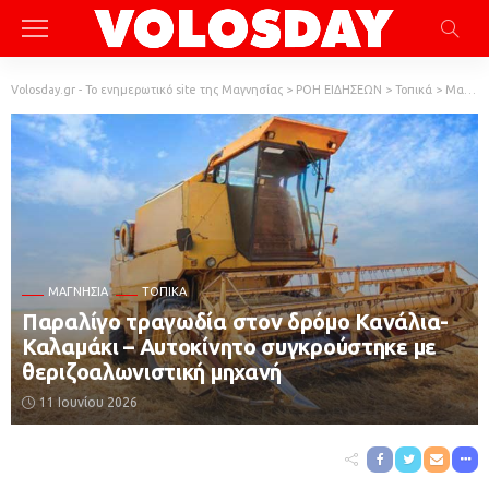
Volosday.gr - Το ενημερωτικό site της Μαγνησίας
>
ΡΟΗ ΕΙΔΗΣΕΩΝ
>
Τοπικά
>
Μαγνησία
ΜΑΓΝΗΣΊΑ
ΤΟΠΙΚΆ
Παραλίγο τραγωδία στον δρόμο Κανάλια-
Καλαμάκι – Αυτοκίνητο συγκρούστηκε με
θεριζοαλωνιστική μηχανή
11 Ιουνίου 2026