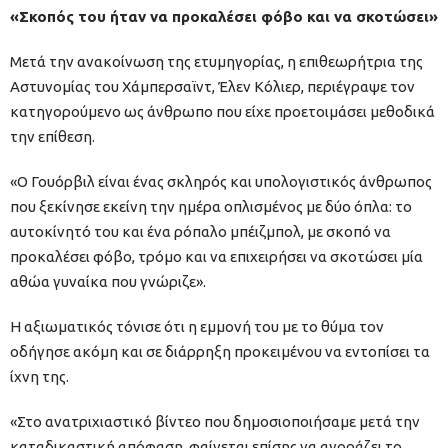
«Σκοπός του ήταν να προκαλέσει φόβο και να σκοτώσει»
Μετά την ανακοίνωση της ετυμηγορίας, η επιθεωρήτρια της
Αστυνομίας του Χάμπερσαϊντ, Έλεν Κόλιερ, περιέγραψε τον
κατηγορούμενο ως άνθρωπο που είχε προετοιμάσει μεθοδικά
την επίθεση.
«Ο Γουόρβιλ είναι ένας σκληρός και υπολογιστικός άνθρωπος
που ξεκίνησε εκείνη την ημέρα οπλισμένος με δύο όπλα: το
αυτοκίνητό του και ένα ρόπαλο μπέιζμπολ, με σκοπό να
προκαλέσει φόβο, τρόμο και να επιχειρήσει να σκοτώσει μία
αθώα γυναίκα που γνώριζε».
Η αξιωματικός τόνισε ότι η εμμονή του με το θύμα τον
οδήγησε ακόμη και σε διάρρηξη προκειμένου να εντοπίσει τα
ίχνη της.
«Στο ανατριχιαστικό βίντεο που δημοσιοποιήσαμε μετά την
καταδικαστική απόφαση, φαίνεται επίσης να αγοράζει το