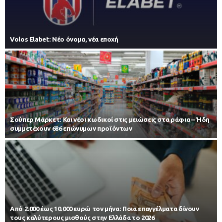
Volos Elabet: Νέο όνομα, νέα εποχή
Σούπερ Μάρκετ: Και νέοι κωδικοί στις μειώσεις στα ράφια – Ήδη
συμμετέχουν 686 επώνυμων προϊόντων
Από 2.000 έως 10.000 ευρώ τον μήνα: Ποια επαγγέλματα δίνουν
τους καλύτερους μισθούς στην Ελλάδα το 2026