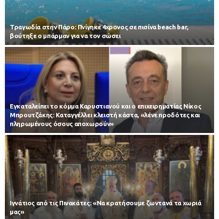
Τραγωδία στην Πάρο: Πνίγηκε 4χρονος σε πισίνα beach bar,
βούτηξε ο μπάρμαν για να τον σώσει
Εγκαταλείπει το κόμμα Καρυστιανού και ο επιχειρηματίας Νίκος
Μπρουτζάκης: Καταγγέλλει κλειστή κάστα, «λένε προδότες και
πληρωμένους όσους αποχωρούν»
Ιγνάτιος από τις Πινακάτες: «Να κρατήσουμε ζωντανά τα χωριά
μας»