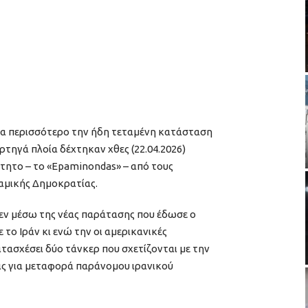
μα περισσότερο την ήδη τεταμένη κατάσταση
ρτηγά πλοία δέχτηκαν χθες (22.04.2026)
κτητο – το «Epaminondas» – από τους
αμικής Δημοκρατίας.
 εν μέσω της νέας παράτασης που έδωσε ο
το Ιράν κι ενώ την οι αμερικανικές
τασχέσει δύο τάνκερ που σχετίζονται με την
ις για μεταφορά παράνομου ιρανικού