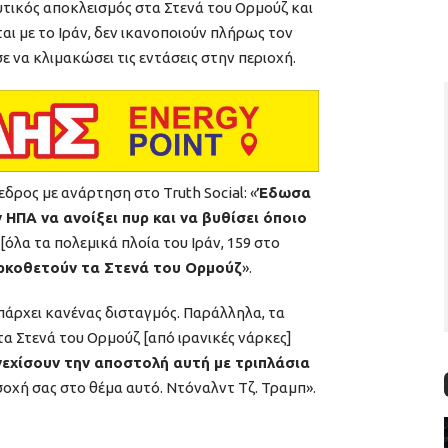
αυτικός αποκλεισμός στα Στενά του Ορμούζ και
αι με το Ιράν, δεν ικανοποιούν πλήρως τον
 να κλιμακώσει τις εντάσεις στην περιοχή.
ρος με ανάρτηση στο Truth Social: «
Έδωσα
 ΗΠΑ να ανοίξει πυρ και να βυθίσει όποιο
 [όλα τα πολεμικά πλοία του Ιράν, 159 στο
ρκοθετούν τα Στενά του Ορμούζ
».
υπάρχει κανένας δισταγμός. Παράλληλα, τα
α Στενά του Ορμούζ [από ιρανικές νάρκες]
νεχίσουν την αποστολή αυτή με τριπλάσια
σοχή σας στο θέμα αυτό. Ντόναλντ Τζ. Τραμπ».