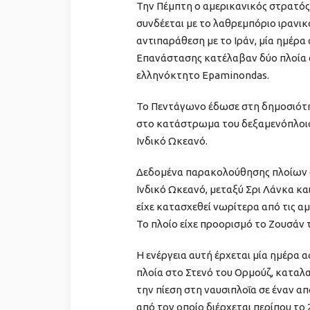
Την Πέμπτη ο αμερικανικός στρατό
συνδέεται με το λαθρεμπόριο ιρανι
αντιπαράθεση με το Ιράν, μία ημέρ
Επανάστασης κατέλαβαν δύο πλοία σ
ελληνόκτητο Epaminondas.
Το Πεντάγωνο έδωσε στη δημοσιότητ
στο κατάστρωμα του δεξαμενόπλοιου
Ινδικό Ωκεανό.
Δεδομένα παρακολούθησης πλοίων δε
Ινδικό Ωκεανό, μεταξύ Σρι Λάνκα και
είχε κατασχεθεί νωρίτερα από τις αμ
Το πλοίο είχε προορισμό το Ζουσάν τ
Η ενέργεια αυτή έρχεται μία ημέρα 
πλοία στο Στενό του Ορμούζ, καταλα
την πίεση στη ναυσιπλοΐα σε έναν α
από τον οποίο διέρχεται περίπου το