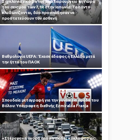
Συγκλονιστικό βίντεο από χειρουργείο την ώρα
του σεισμού των 7,1R στην Ιαπωνία: Τα πάντα
κλυδωνίζονται, δύο προσπάθησαν να
προστατεύσουν τον ασθενή
Βαθμολογία UEFA: Έχασε έδαφος η Ελλάδα μετά
την ήττα του ΠΑΟΚ
Σπουδαία μεταγραφή για την γυναικεία ομάδα του
Βόλου: Υπέγραψε η διεθνής Ezmiralda Franja
«Στέρεψε» η αγορά από πινακίδες κυκλοφορίας: