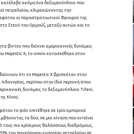
ς κατέλαβε ακόμη ένα δεξαμενόπλοιο που
κού πετρελαίου, κλιμακώνοντας την
α αφότου οι παραστρατιωτικοί Φρουροί της
το Στενό του Ορμούζ, μεταξύ αυτών και το
α βίντεο που δείχνει αμερικανικές δυνάμεις
 Majestic X, το οποίο κατασχέθηκε στον
ίχνουν ότι το Majestic X βρισκόταν στον
 Ινδονησίας, περίπου στην ίδια περιοχή όπου
ερικανικές δυνάμεις το δεξαμενόπλοιο Tifani.
ης Κίνας.
αφότου το Ιράν επιτέθηκε σε τρία εμπορικά
μβάνοντας τα δύο, σε μια κίνηση που εντείνει
πό τους πιο κρίσιμους θαλάσσιους διαδρόμους,
 20% του παγκόσμιου εμπορίου πετρελαίου σε