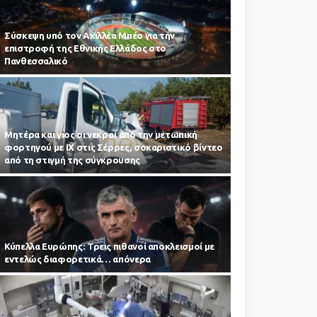
Σύσκεψη υπό τον Αχιλλέα Μπέο για την
επιστροφή της Εθνικής Ελλάδος στο
Πανθεσσαλικό
Μητέρα και γιος οι νεκροί από την μετωπική
φορτηγού με ΙΧ στις Σέρρες, σοκαριστικό βίντεο
από τη στιγμή της σύγκρουσης
Κύπελλα Ευρώπης: Τρεις πιθανοί αποκλεισμοί με
εντελώς διαφορετικά… απόνερα