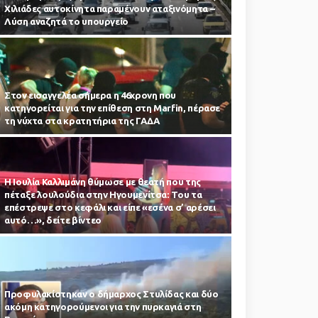
Χιλιάδες αυτοκίνητα παραμένουν αταξινόμητα –
Λύση αναζητά το υπουργείο
Στον εισαγγελέα σήμερα η 46χρονη που
κατηγορείται για την επίθεση στη Marfin, πέρασε
τη νύχτα στα κρατητήρια της ΓΑΔΑ
Η Ιουλία Καλλιμάνη θύμωσε με θεατή που της
πέταξε λουλούδια στην Ηγουμενίτσα: Του τα
επέστρεψε στο κεφάλι και είπε «εσένα σ’ αρέσει
αυτό…», δείτε βίντεο
Προφυλακίστηκαν ο δήμαρχος Στυλίδας και δύο
ακόμη κατηγορούμενοι για την πυρκαγιά στη