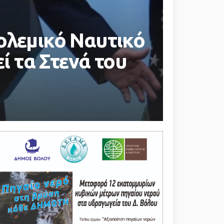
ολεμικό Ναυτικό
ί τα Στενά του