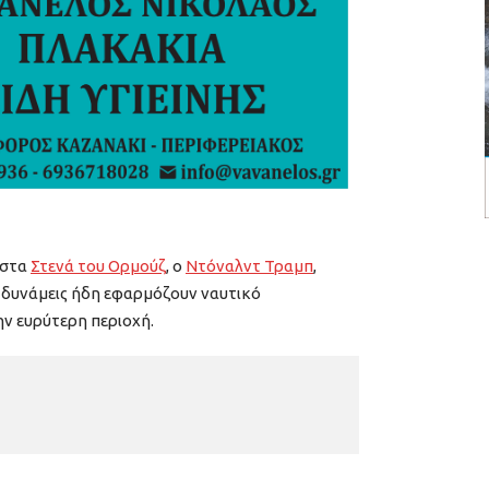
 στα
Στενά του Ορμούζ
, ο
Ντόναλντ Τραμπ
,
ς δυνάμεις ήδη εφαρμόζουν ναυτικό
ην ευρύτερη περιοχή.