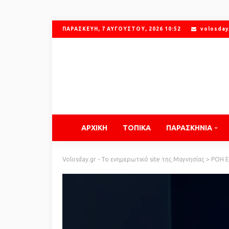
ΠΑΡΑΣΚΕΥΉ, 7 ΑΥΓΟΎΣΤΟΥ, 2026 10:52
volosday
ΑΡΧΙΚΗ
ΤΟΠΙΚΑ
ΠΑΡΑΣΚΗΝΙΑ
Volosday.gr - Το ενημερωτικό site της Μαγνησίας
>
ΡΟΗ 