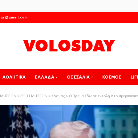
.gr@gmail.com
ΑΘΛΗΤΙΚΑ
ΕΛΛΑΔΑ
ΘΕΣΣΑΛΙΑ
ΚΟΣΜΟΣ
LIF
ΕΙΔΗΣΕΩΝ
>
ΡΟΗ ΕΙΔΗΣΕΩΝ
>
Κόσμος
>
Ο Τραμπ έδωσε εντολή στο αμερικανικό Πολεμικό Να