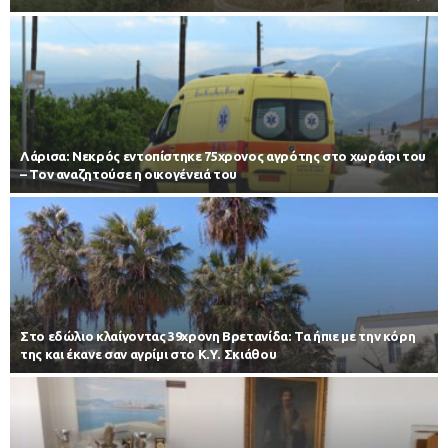
Λάρισα: Νεκρός εντοπίστηκε 75χρονος αγρότης στο χωράφι του
– Toν αναζητούσε η οικογένειά του
Στο εδώλιο κλαίγοντας 39χρονη Βρετανίδα: Τα ήπιε με την κόρη
της και έκανε σαν αγρίμι στο Κ.Υ. Σκιάθου