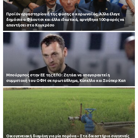
Προϊόν εργαστηρίου ή της φύσης ο κορωνοϊός; Άλλα έλεγε
δημόσια ο Φάουτσι και άλλα ιδιωτικά, αρνήθηκε 100 φορές να
απαντήσει στο Κογκρέσο
Μπούρμπος στην ΕΕ της ΕΠΟ: Ζητάει να απαγορευτεί η
συμμετοχή του ΟΦΗ σε πρωτάθλημα, Κύπελλο και Σούπερ Καπ
Οικογενειακή διαμάχη για μία πομόνα – Στα δικαστήρια συγγενείς