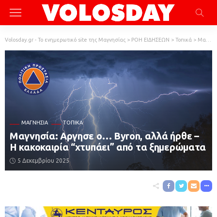
Volosday.gr - Το ενημερωτικό site της Μαγνησίας
>
ΡΟΗ ΕΙΔΗΣΕΩΝ
>
Τοπικά
>
Μαγνησία
ΜΑΓΝΗΣΊΑ
ΤΟΠΙΚΆ
Μαγνησία: Αργησε ο… Byron, αλλά ήρθε –
Η κακοκαιρία “χτυπάει” από τα ξημερώματα
5 Δεκεμβρίου 2025