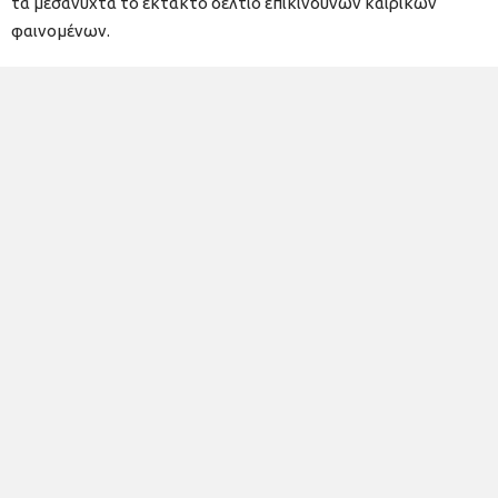
τα μεσάνυχτα το έκτακτο δελτίο επικίνδυνων καιρικών
φαινομένων.