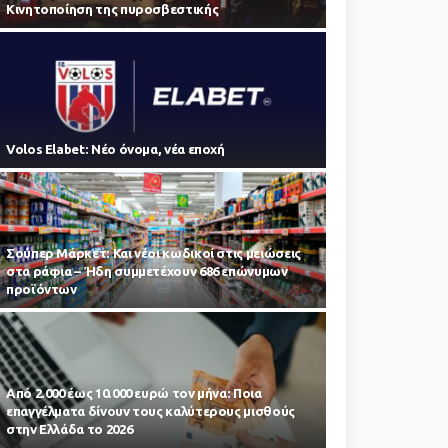
Κινητοποίηση της πυροσβεστικής
Volos Elabet: Νέο όνομα, νέα εποχή
Σούπερ Μάρκετ: Και νέοι κωδικοί στις μειώσεις
στα ράφια – Ήδη συμμετέχουν 686 επώνυμων
προϊόντων
Από 2.000 έως 10.000 ευρώ τον μήνα: Ποια
επαγγέλματα δίνουν τους καλύτερους μισθούς
στην Ελλάδα το 2026