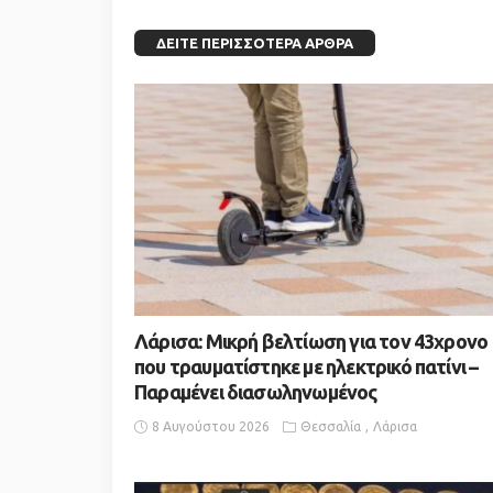
ΔΕΊΤΕ ΠΕΡΙΣΣΌΤΕΡΑ ΆΡΘΡΑ
Λάρισα: Μικρή βελτίωση για τον 43χρονο
που τραυματίστηκε με ηλεκτρικό πατίνι –
Παραμένει διασωληνωμένος
8 Αυγούστου 2026
Θεσσαλία
Λάρισα