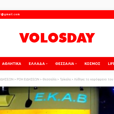
gr@gmail.com
ΑΘΛΗΤΙΚΑ
ΕΛΛΑΔΑ
ΘΕΣΣΑΛΙΑ
ΚΟΣΜΟΣ
LIF
ΕΙΔΗΣΕΩΝ
>
ΡΟΗ ΕΙΔΗΣΕΩΝ
>
Θεσσαλία
>
Τρίκαλα
>
Λύθηκε το χειρόφρενο του φο