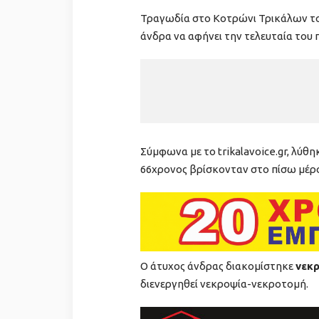
Τραγωδία στο Κοτρώνι Τρικάλων το
άνδρα να αφήνει την τελευταία του 
Σύμφωνα με το trikalavoice.gr, λύθ
66χρονος βρίσκονταν στο πίσω μέρο
Ο άτυχος άνδρας διακομίστηκε
νεκ
διενεργηθεί νεκροψία-νεκροτομή.