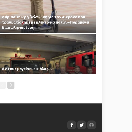
Λάρισα: Μικρή βελτίωση για τον 43χρονο που
τραυματίστηκε με ηλεκτρικό πατίνι – Παραμένει
διασωληνωμένος
Αν τους μαγείρευε κιόλας…