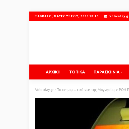
ΣΆΒΒΑΤΟ, 8 ΑΥΓΟΎΣΤΟΥ, 2026 18:16
volosday.
ΑΡΧΙΚΗ
ΤΟΠΙΚΑ
ΠΑΡΑΣΚΗΝΙΑ
Volosday.gr - Το ενημερωτικό site της Μαγνησίας
>
ΡΟΗ 