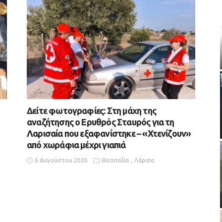
Δείτε φωτογραφίες: Στη μάχη της
αναζήτησης ο Ερυθρός Σταυρός για τη
Λαρισαία που εξαφανίστηκε – «Χτενίζουν»
από χωράφια μέχρι γιαπιά
6 Αυγούστου 2026
Θεσσαλία
Λάρισα