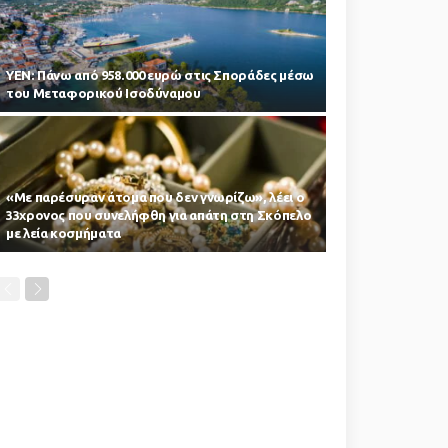
ΥΕΝ: Πάνω από 958.000 ευρώ στις Σποράδες μέσω
του Μεταφορικού Ισοδύναμου
«Με παρέσυραν άτομα που δεν γνωρίζω», λέει ο
33χρονος που συνελήφθη για απάτη στη Σκόπελο
με λεία κοσμήματα