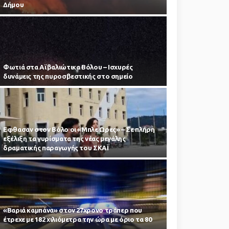
Δήμου
Φωτιά στα Αϊβαλιώτικα Βόλου – Ισχυρές
δυνάμεις της πυροσβεστικής στο σημείο
Εφθασαν στον Βόλο οι «Μπλε Ωρες» – Σε πλήρη
εξέλιξη τα γυρίσματα της νέας μεγάλης
δραματικής παραγωγής του ΣΚΑΪ
«Βαριά καμπάνα» στον 27χρονο τράπερ που
έτρεχε με 182 χιλιόμετρα την ώρα με όριο τα 80