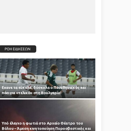
ΡΟΗ ΕΙΔΗΣΕΩΝ
Εκανε τα εύκολα, δύσκολα ο Παναθηναϊκός και
πάει για «τελικό» στη Βουλγαρία!
Υπό έλεγχο η φωτιά στο Αρχαίο Θέατρο του
Βόλου – Άμεση κινητοποίηση Πυροσβεστικής και