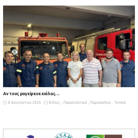
Αν τους μαγείρευε κιόλας…
8 Αυγούστου 2026
Βόλος
Παραπολιτικά
Παρασκήνια
Τοπικά