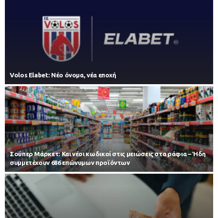
Volos Elabet: Νέο όνομα, νέα εποχή
Σούπερ Μάρκετ: Και νέοι κωδικοί στις μειώσεις στα ράφια – Ήδη
συμμετέχουν 686 επώνυμων προϊόντων