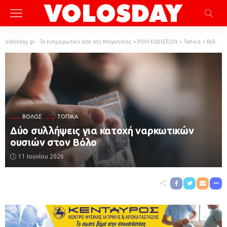
Volosday.gr - Το ενημερωτικό site της Μαγνησίας
>
ΡΟΗ ΕΙΔΗΣΕΩΝ
>
Τοπικά
>
Βόλος
ΒΌΛΟΣ
ΤΟΠΙΚΆ
Δύο συλλήψεις για κατοχή ναρκωτικών
ουσιών στον Βόλο
11 Ιουνίου 2026