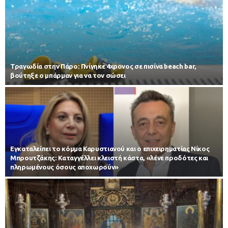
Τραγωδία στην Πάρο: Πνίγηκε 4χρονος σε πισίνα beach bar,
βούτηξε ο μπάρμαν για να τον σώσει
Εγκαταλείπει το κόμμα Καρυστιανού και ο επιχειρηματίας Νίκος
Μπρουτζάκης: Καταγγέλλει κλειστή κάστα, «λένε προδότες και
πληρωμένους όσους αποχωρούν»