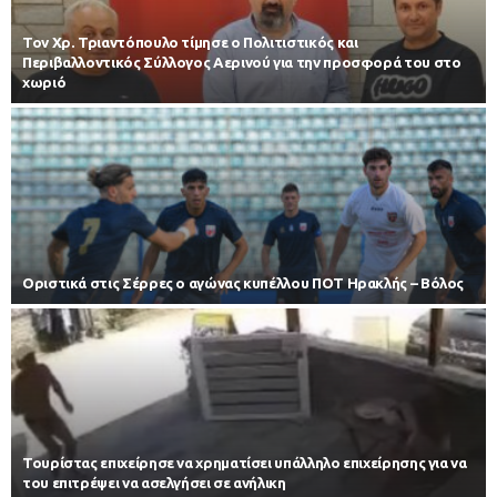
Τον Χρ. Τριαντόπουλο τίμησε ο Πολιτιστικός και
Περιβαλλοντικός Σύλλογος Αερινού για την προσφορά του στο
χωριό
Οριστικά στις Σέρρες ο αγώνας κυπέλλου ΠΟΤ Ηρακλής – Βόλος
Τουρίστας επιχείρησε να χρηματίσει υπάλληλο επιχείρησης για να
του επιτρέψει να ασελγήσει σε ανήλικη