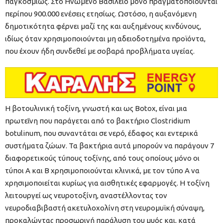
παγκοσμίως. Στο Ηνωμένο Βασίλειο μόνο πραγματοποιούνται
περίπου 900.000 ενέσεις ετησίως. Ωστόσο, η αυξανόμενη
δημοτικότητα φέρνει μαζί της και αυξημένους κινδύνους,
ιδίως όταν χρησιμοποιούνται μη αδειοδοτημένα προϊόντα,
που έχουν ήδη συνδεθεί με σοβαρά προβλήματα υγείας.
Η βοτουλινική τοξίνη, γνωστή και ως Botox, είναι μια
πρωτεΐνη που παράγεται από το βακτήριο Clostridium
botulinum, που συναντάται σε νερό, έδαφος και εντερικά
συστήματα ζώων. Τα βακτήρια αυτά μπορούν να παράγουν 7
διαφορετικούς τύπους τοξίνης, από τους οποίους μόνο οι
τύποι Α και Β χρησιμοποιούνται κλινικά, με τον τύπο Α να
χρησιμοποιείται κυρίως για αισθητικές εφαρμογές. Η τοξίνη
λειτουργεί ως νευροτοξίνη, αναστέλλοντας τον
νευροδιαβιβαστή ακετυλοχολίνη στη νευρομυϊκή σύναψη,
προκαλώντας προσωρινή παράλυση του μυός και, κατά