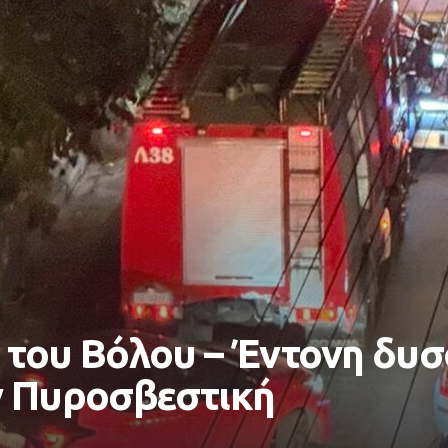
ιά του Βόλου – Έντονη δυ
ν Πυροσβεστική