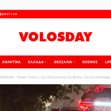
r@gmail.com
ΑΘΛΗΤΙΚΑ
ΕΛΛΑΔΑ
ΘΕΣΣΑΛΙΑ
ΚΟΣΜΟΣ
LIF
ΕΙΔΗΣΕΩΝ
>
Τοπικά
>
Βόλος
>
Στο πόδι γειτονιά του Βόλου – Έντονη δυσοσμία