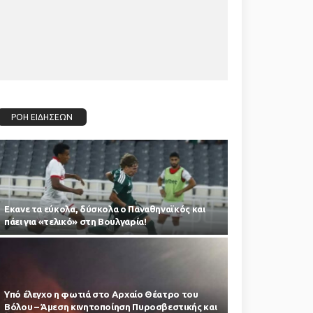
ΡΟΗ ΕΙΔΗΣΕΩΝ
Εκανε τα εύκολα, δύσκολα ο Παναθηναϊκός και
πάει για «τελικό» στη Βουλγαρία!
Υπό έλεγχο η φωτιά στο Αρχαίο Θέατρο του
Βόλου – Άμεση κινητοποίηση Πυροσβεστικής και