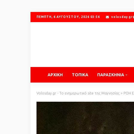
ΠΈΜΠΤΗ, 6 ΑΥΓΟΎΣΤΟΥ, 2026 03:56
volosday.g
ΑΡΧΙΚΗ
ΤΟΠΙΚΑ
ΠΑΡΑΣΚΗΝΙΑ
Volosday.gr - Το ενημερωτικό site της Μαγνησίας
>
ΡΟΗ 