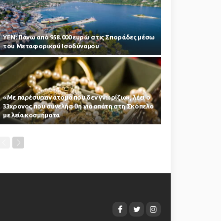
ΥΕΝ: Πάνω από 958.000 ευρώ στις Σποράδες μέσω
του Μεταφορικού Ισοδύναμου
«Με παρέσυραν άτομα που δεν γνωρίζω», λέει ο
33χρονος που συνελήφθη για απάτη στη Σκόπελο
με λεία κοσμήματα