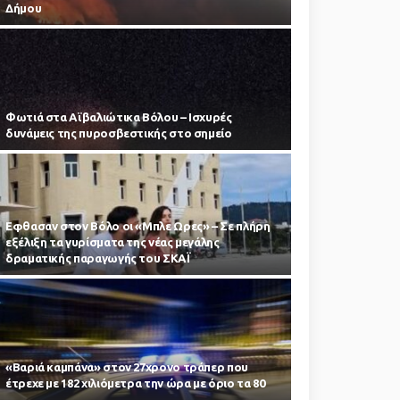
Δήμου
Φωτιά στα Αϊβαλιώτικα Βόλου – Ισχυρές
δυνάμεις της πυροσβεστικής στο σημείο
Εφθασαν στον Βόλο οι «Μπλε Ωρες» – Σε πλήρη
εξέλιξη τα γυρίσματα της νέας μεγάλης
δραματικής παραγωγής του ΣΚΑΪ
«Βαριά καμπάνα» στον 27χρονο τράπερ που
έτρεχε με 182 χιλιόμετρα την ώρα με όριο τα 80