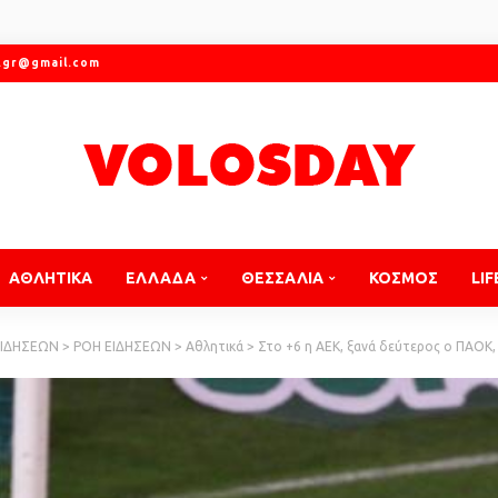
.gr@gmail.com
ΑΘΛΗΤΙΚΑ
ΕΛΛΑΔΑ
ΘΕΣΣΑΛΙΑ
ΚΟΣΜΟΣ
LIF
ΕΙΔΗΣΕΩΝ
>
ΡΟΗ ΕΙΔΗΣΕΩΝ
>
Αθλητικά
>
Στο +6 η ΑΕΚ, ξανά δεύτερος ο ΠΑΟΚ,