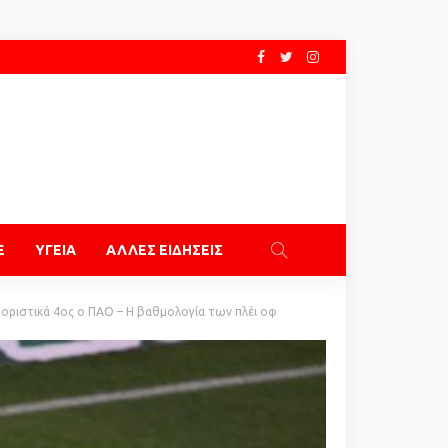
E
ΥΓΕΙΑ
ΑΛΛΕΣ ΕΙΔΗΣΕΙΣ
 οριστικά 4ος ο ΠΑΟ – Η βαθμολογία των πλέι οφ