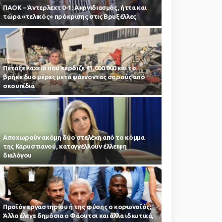
ΠΑΟΚ – Άντερλεχτ 0-1: Αιφνιδιασμός, ήττα και
τώρα «τελικός» πρόκρισης στις Βρυξέλλες
Πέταξε λαχείο που κέρδιζε €1.000.000 και το
βρήκε δυο μέρες μετά ψάχνοντας σορούς από
σκουπίδια
Αποχωρούν ακόμη δύο στελέχη από το κόμμα
της Καρυστιανού, καταγγέλλουν έλλειψη
διαλόγου
Προϊόν εργαστηρίου ή της φύσης ο κορωνοϊός;
Άλλα έλεγε δημόσια ο Φάουτσι και άλλα ιδιωτικά,