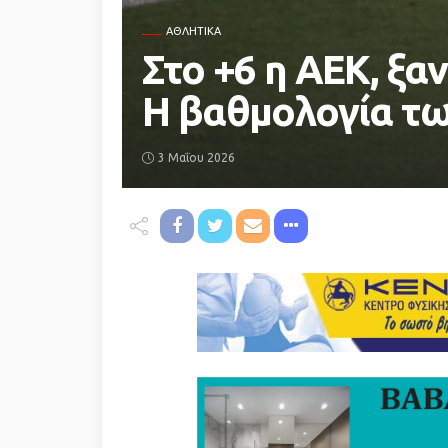
ΑΘΛΗΤΙΚΆ
Στο +6 η ΑΕΚ, ξα
Η βαθμολογία τω
3 Μαΐου 2026