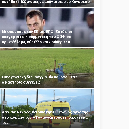
αρνήθηκε 100 φορές να απαντήσει στο Κογκρέσο
Μπούρμπος στην ΕΕ της ΕΠΟ: Ζητάει να
απαγορευτεί η συμμετοχή του ΟΦΗ σε
πρωτάθλημα, Κύπελλο και Σούπερ Καπ
Οικογενειακή διαμάχη για μία πομόνα – Στα
δικαστήρια συγγενείς
Λάρισα: Νεκρός εντοπίστηκε 75χρονος αγρότης
στο χωράφι του – Toν αναζητούσε η οικογένειά
του