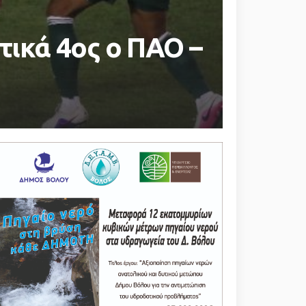
τικά 4ος ο ΠΑΟ –