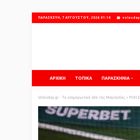
ΠΑΡΑΣΚΕΥΉ, 7 ΑΥΓΟΎΣΤΟΥ, 2026 01:14
volosday
ΑΡΧΙΚΗ
ΤΟΠΙΚΑ
ΠΑΡΑΣΚΗΝΙΑ
Volosday.gr - Το ενημερωτικό site της Μαγνησίας
>
ΡΟΗ 