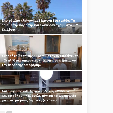
Στο εδώλιο κλαίγοντας 39χρονη Βρετανίδα: Τα
ήπιε με την κόρη της και έκανε σαν αγρίμι στο Κ.Υ.
Σκιάθου
Σκληρή επίθεση της ΔΕΥΑΜΒ στην αντιπολίτευση:
«Οι αλήθειες απέναντι στη λάσπη, τα ψέματα και
την παραπληροφόρηση»
Αυλαία για το «Αθλητικό Καλοκαίρι 2026» του
Δήμου Βόλου – Χαμόγελα, κίνηση και ψυχαγωγία
για τους μικρούς δημότες (εικόνες)