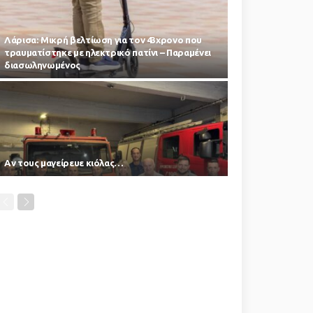
Λάρισα: Μικρή βελτίωση για τον 43χρονο που
τραυματίστηκε με ηλεκτρικό πατίνι – Παραμένει
διασωληνωμένος
Αν τους μαγείρευε κιόλας…