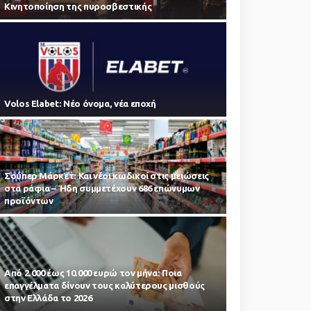
Κινητοποίηση της πυροσβεστικής
Volos Elabet: Νέο όνομα, νέα εποχή
Σούπερ Μάρκετ: Και νέοι κωδικοί στις μειώσεις
στα ράφια – Ήδη συμμετέχουν 686 επώνυμων
προϊόντων
Από 2.000 έως 10.000 ευρώ τον μήνα: Ποια
επαγγέλματα δίνουν τους καλύτερους μισθούς
στην Ελλάδα το 2026