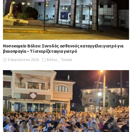
Νοσοκομείο Βόλου: Συνοδός ασθενούς καταγγέλει γιατρό για
βιαιοπραγία – Τί ισχυρίζεταιγια γιατρό
9 Αυγούστου 2026
Βόλος
Τοπικά