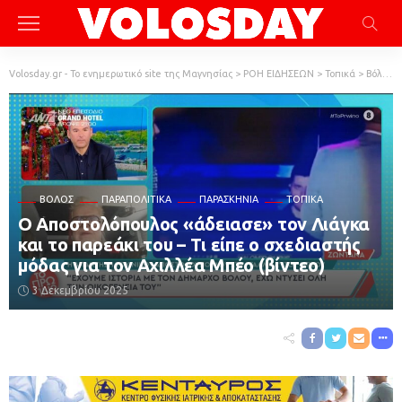
Volosday.gr - Το ενημερωτικό site της Μαγνησίας
>
ΡΟΗ ΕΙΔΗΣΕΩΝ
>
Τοπικά
>
Βόλος
ΒΌΛΟΣ
ΠΑΡΑΠΟΛΙΤΙΚΆ
ΠΑΡΑΣΚΉΝΙΑ
ΤΟΠΙΚΆ
Ο Αποστολόπουλος «άδειασε» τον Λιάγκα
και το παρεάκι του – Τι είπε ο σχεδιαστής
μόδας για τον Αχιλλέα Μπέο (βίντεο)
3 Δεκεμβρίου 2025