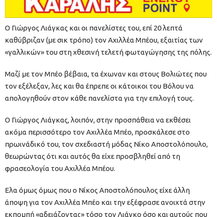
Ο Γιώργος Λιάγκας και οι πανελίστες του, επί 20 λεπτά
καθύβριζαν (με σικ τρόπο) τον Αχιλλέα Μπέου, εξαιτίας των
«γαλλικών» του στη χθεσινή τελετή φωταγώγησης της πόλης.
Μαζί με τον Μπέο βέβαια, τα έχωναν και στους Βολιώτες που
τον εξέλεξαν, λες και θα έπρεπε οι κάτοικοι του Βόλου να
απολογηθούν στον κάθε πανελίστα για την επιλογή τους.
Ο Γιώργος Λιάγκας, λοιπόν, στην προσπάθεια να εκθέσει
ακόμα περισσότερο τον Αχιλλέα Μπέο, προσκάλεσε στο
πρωινάδικό του, τον σχεδιαστή μόδας Νίκο Αποστολόπουλο,
θεωρώντας ότι και αυτός θα είχε προσβληθεί από τη
φρασεολογία του Αχιλλέα Μπέου.
Ελα όμως όμως που ο Νίκος Αποστολόπουλος είχε άλλη
άποψη για τον Αχιλλέα Μπέο και την εξέφρασε ανοιχτά στην
εκπομπή «αδειάζοντας» τόσο τον Λιάγκο όσο και αυτούς που