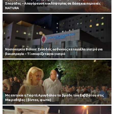
Σποράδες – Απαγόρευση κυκλοφορίας σε δάση και περιοχές
NATURA
Νοσοκομείο Βόλου: Συνοδός ασθενούς καταγγέλει γιατρό για
βιαιοπραγία – Τί ισχυρίζεταιγια γιατρό
Με επιτυχία η Γιορτή Αμυγδάλου το βράδυ του Σαββάτου στις
Μικροθήβες ( βίντεο, φωτο)