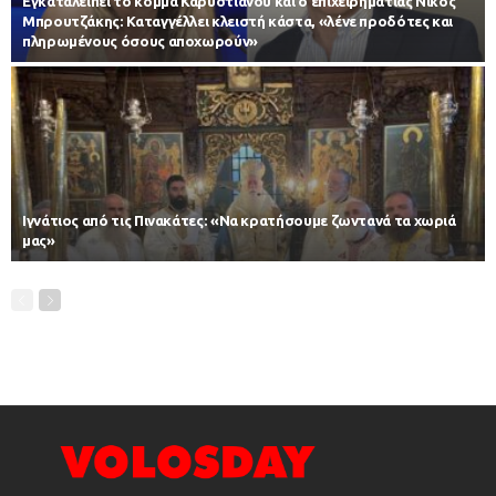
Εγκαταλείπει το κόμμα Καρυστιανού και ο επιχειρηματίας Νίκος
Μπρουτζάκης: Καταγγέλλει κλειστή κάστα, «λένε προδότες και
πληρωμένους όσους αποχωρούν»
Ιγνάτιος από τις Πινακάτες: «Να κρατήσουμε ζωντανά τα χωριά
μας»