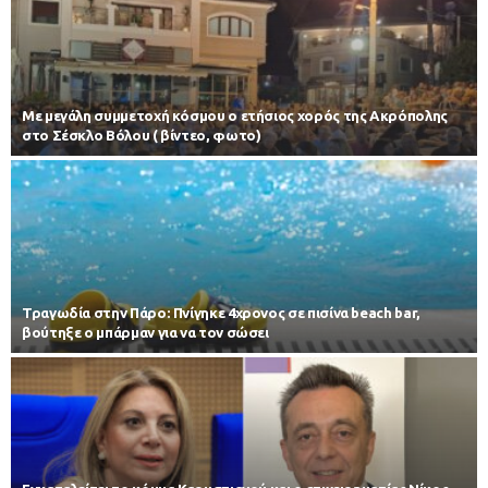
Με μεγάλη συμμετοχή κόσμου ο ετήσιος χορός της Ακρόπολης
στο Σέσκλο Βόλου ( βίντεο, φωτο)
Τραγωδία στην Πάρο: Πνίγηκε 4χρονος σε πισίνα beach bar,
βούτηξε ο μπάρμαν για να τον σώσει