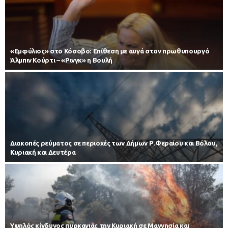
«Εμφύλιος» στο Κόσοβο: Επίθεση με αυγά στον πρωθυπουργό
Άλμπιν Κούρτι – «Ρινγκ» η Βουλή
Διακοπές ρεύματος σε περιοχές των Δήμων Ρ.Φεραίου και Βόλου,
Κυριακή και Δευτέρα
Υψηλός κίνδυνος πυρκαγιάς την Κυριακή σε Μαγνησία και