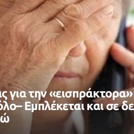
ς για την «εισπράκτορα»
λο– Εμπλέκεται και σε δ
ρώ