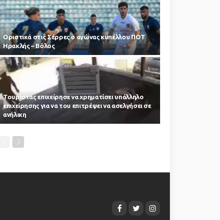
Οριστικά στις Σέρρες ο αγώνας κυπέλλου ΠΟΤ
Ηρακλής – Βόλος
Τουρίστας επιχείρησε να χρηματίσει υπάλληλο
επιχείρησης για να του επιτρέψει να ασελγήσει σε
ανήλικη