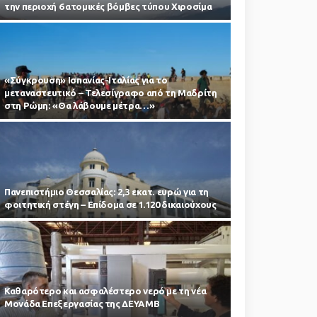
την περιοχή 6 ατομικές βόμβες τύπου Χιροσίμα
«Σύγκρουση» Ισπανίας-Ιταλίας για το
μεταναστευτικό – Τελεσίγραφο από τη Μαδρίτη
στη Ρώμη: «Θα λάβουμε μέτρα…»
Πανεπιστήμιο Θεσσαλίας: 2,3 εκατ. ευρώ για τη
φοιτητική στέγη – Επίδομα σε 1.120 δικαιούχους
Καθαρότερο και ασφαλέστερο νερό με τη νέα
Μονάδα Επεξεργασίας της ΔΕΥΑΜΒ