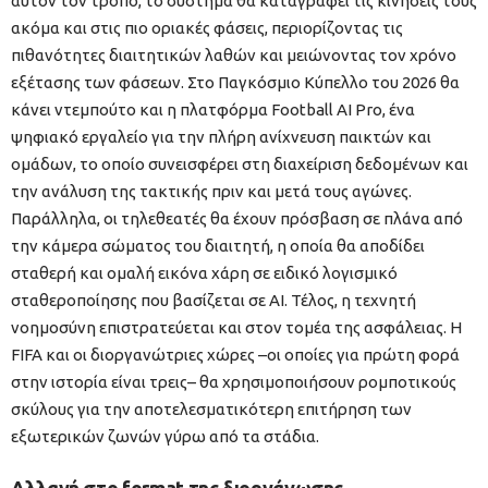
αυτόν τον τρόπο, το σύστημα θα καταγράφει τις κινήσεις τους
ακόμα και στις πιο οριακές φάσεις, περιορίζοντας τις
πιθανότητες διαιτητικών λαθών και μειώνοντας τον χρόνο
εξέτασης των φάσεων. Στο Παγκόσμιο Κύπελλο του 2026 θα
κάνει ντεμπούτο και η πλατφόρμα Football AI Pro, ένα
ψηφιακό εργαλείο για την πλήρη ανίχνευση παικτών και
ομάδων, το οποίο συνεισφέρει στη διαχείριση δεδομένων και
την ανάλυση της τακτικής πριν και μετά τους αγώνες.
Παράλληλα, οι τηλεθεατές θα έχουν πρόσβαση σε πλάνα από
την κάμερα σώματος του διαιτητή, η οποία θα αποδίδει
σταθερή και ομαλή εικόνα χάρη σε ειδικό λογισμικό
σταθεροποίησης που βασίζεται σε AI. Τέλος, η τεχνητή
νοημοσύνη επιστρατεύεται και στον τομέα της ασφάλειας. Η
FIFA και οι διοργανώτριες χώρες –οι οποίες για πρώτη φορά
στην ιστορία είναι τρεις– θα χρησιμοποιήσουν ρομποτικούς
σκύλους για την αποτελεσματικότερη επιτήρηση των
εξωτερικών ζωνών γύρω από τα στάδια.
Αλλαγή στο format της διοργάνωσης