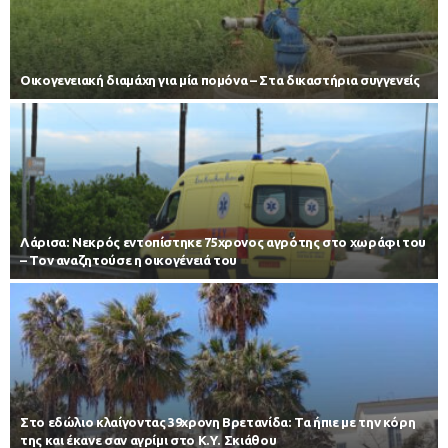
Οικογενειακή διαμάχη για μία πομόνα – Στα δικαστήρια συγγενείς
Λάρισα: Νεκρός εντοπίστηκε 75χρονος αγρότης στο χωράφι του
– Toν αναζητούσε η οικογένειά του
Στο εδώλιο κλαίγοντας 39χρονη Βρετανίδα: Τα ήπιε με την κόρη
της και έκανε σαν αγρίμι στο Κ.Υ. Σκιάθου