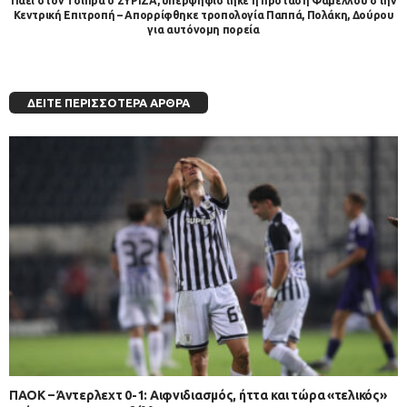
Πάει στον Τσίπρα ο ΣΥΡΙΖΑ, υπερψηφίστηκε η πρόταση Φάμελλου στην
Κεντρική Επιτροπή – Απορρίφθηκε τροπολογία Παππά, Πολάκη, Δούρου
για αυτόνομη πορεία
ΔΕΊΤΕ ΠΕΡΙΣΣΌΤΕΡΑ ΆΡΘΡΑ
ΠΑΟΚ – Άντερλεχτ 0-1: Αιφνιδιασμός, ήττα και τώρα «τελικός»