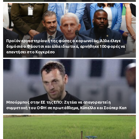
Προϊόν εργαστηρίου ή της φύσης ο κορωνοϊός; Άλλα έλεγε
δημόσια ο Φάουτσι και άλλα ιδιωτικά, αρνήθηκε 100 φορές να
απαντήσει στο Κογκρέσο
Μπούρμπος στην ΕΕ της ΕΠΟ: Ζητάει να απαγορευτεί η
συμμετοχή του ΟΦΗ σε πρωτάθλημα, Κύπελλο και Σούπερ Καπ