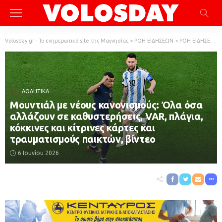
Volosday.gr - Το ενημερωτικό site της Μαγνησίας
>
ΡΟΗ ΕΙΔΗΣΕΩΝ
>
ΡΟΗ ΕΙΔΗΣΕΩΝ
ΑΘΛΗΤΙΚΆ
Μουντιάλ με νέους κανονισμούς: Όλα όσα
αλλάζουν σε καθυστερήσεις, VAR, πλάγια,
κόκκινες και κίτρινες κάρτες και
τραυματισμούς παικτών, βίντεο
6 Ιουνίου 2026