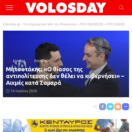
Volosday.gr - Το ενημερωτικό site της Μαγνησίας
>
ΡΟΗ ΕΙΔΗΣΕΩΝ
>
ΡΟΗ ΕΙΔΗΣΕΩΝ
ΕΛΛΆΔΑ
ΠΟΛΙΤΙΚΗ
Μητσοτάκης: «Ο θίασος της
αντιπολίτευσης δεν θέλει να κυβερνήσει» –
Αιχμές κατά Σαμαρά
10 Ιουνίου 2026