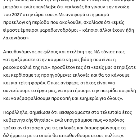
μετράει», ενώ επανέλαβε ότι «εκλογές θα γίνουν την άνοιξη
του 2027 στην ώρα τους». Με αναφορά στη μακρά
προεκλογική περίοδο που ακολουθεί, σχολίασε ότι «εμείς
είμαστε έμπειροι μαραθωνοδρόμοι – κάποιοι άλλοι έχουν ήδη
λαχανιάσει».
Απευθυνόμενος σε φίλους και στελέχη της ΝΔ τόνισε πως
«στηριζόμαστε στην κομματική μας βάση που είναι η
ραχοκοκαλιά της ΝΔ», προσθέτοντας ότι «εσείς μας στηρίξατε
και κερδίσαμε τις προηγούμενες εκλογές και θα το κάνουμε
και για τρίτη φορά». Όπως ανέφερε, στόχος είναι «να
συνεχίσουμε το έργο μας, να κρατήσουμε την πατρίδα ασφαλή
και να εξασφαλίσουμε προκοπή και ευημερία για όλους».
Παράλληλα, σημείωσε ότι «εισερχόμαστε στο τελευταίο έτος
κυβερνητικής θητείας», ενώ υπογράμμισε πως «ο χρόνος
τρέχει αντίστροφα για τις εκλογές και διαμορφώνουμε τα
διλήμματα με τα οποία θα απευθυνθούμε στους πολίτες».