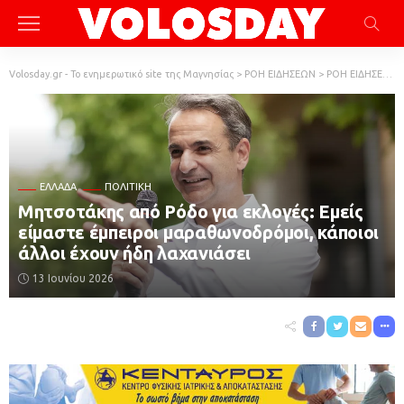
Volosday.gr - Το ενημερωτικό site της Μαγνησίας
>
ΡΟΗ ΕΙΔΗΣΕΩΝ
>
ΡΟΗ ΕΙΔΗΣΕΩΝ
ΕΛΛΆΔΑ
ΠΟΛΙΤΙΚΗ
Μητσοτάκης από Ρόδο για εκλογές: Εμείς
είμαστε έμπειροι μαραθωνοδρόμοι, κάποιοι
άλλοι έχουν ήδη λαχανιάσει
13 Ιουνίου 2026