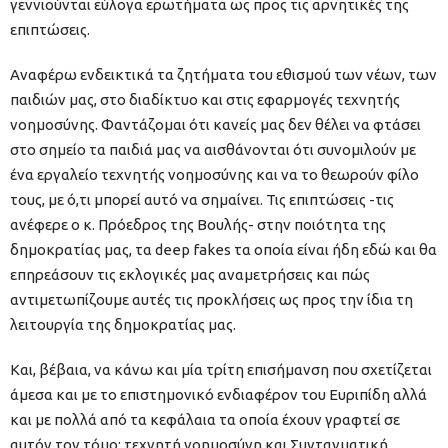
γεννιούνται εύλογα ερωτήματα ως προς τις αρνητικές της
επιπτώσεις.
Αναφέρω ενδεικτικά τα ζητήματα του εθισμού των νέων, των
παιδιών μας, στο διαδίκτυο και στις εφαρμογές τεχνητής
νοημοσύνης. Φαντάζομαι ότι κανείς μας δεν θέλει να φτάσει
στο σημείο τα παιδιά μας να αισθάνονται ότι συνομιλούν με
ένα εργαλείο τεχνητής νοημοσύνης και να το θεωρούν φίλο
τους, με ό,τι μπορεί αυτό να σημαίνει. Τις επιπτώσεις -τις
ανέφερε ο κ. Πρόεδρος της Βουλής- στην ποιότητα της
δημοκρατίας μας, τα deep fakes τα οποία είναι ήδη εδώ και θα
επηρεάσουν τις εκλογικές μας αναμετρήσεις και πώς
αντιμετωπίζουμε αυτές τις προκλήσεις ως προς την ίδια τη
λειτουργία της δημοκρατίας μας.
Και, βέβαια, να κάνω και μία τρίτη επισήμανση που σχετίζεται
άμεσα και με το επιστημονικό ενδιαφέρον του Ευριπίδη αλλά
και με πολλά από τα κεφάλαια τα οποία έχουν γραφτεί σε
αυτόν τον τόμο: τεχνητή νοημοσύνη και Συνταγματική