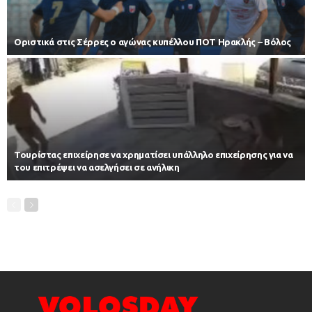
Οριστικά στις Σέρρες ο αγώνας κυπέλλου ΠΟΤ Ηρακλής – Βόλος
Τουρίστας επιχείρησε να χρηματίσει υπάλληλο επιχείρησης για να
του επιτρέψει να ασελγήσει σε ανήλικη