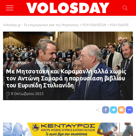
Volosday.gr - Το ενημερωτικό site της Μαγνησίας
>
ΡΟΗ ΕΙΔΗΣΕΩΝ
>
ΡΟΗ ΕΙΔΗΣΕΩΝ
ΕΛΛΆΔΑ
ΠΟΛΙΤΙΚΗ
Με Μητσοτάκη και Καραμανλή αλλά χωρίς
τον Αντώνη Σαμαρά η παρουσίαση βιβλίου
του Ευριπίδη Στυλιανίδη
8 Οκτωβρίου 2025