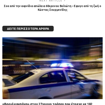
NEXT ARTICLE
Σοκ από την αιφνίδια απώλεια 60χρονου Βολιώτη – Εφυγε από τη ζωή ο
Κώστας Σουρμενίδης
ΔΕΊΤΕ ΠΕΡΙΣΣΌΤΕΡΑ ΆΡΘΡΑ
«Βαριά καμπάνα» στον 27χρονο τράπερ που έτρεχε με 182