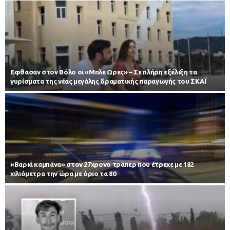
Εφθασαν στον Βόλο οι «Μπλε Ωρες» – Σε πλήρη εξέλιξη τα
γυρίσματα της νέας μεγάλης δραματικής παραγωγής του ΣΚΑΪ
«Βαριά καμπάνα» στον 27χρονο τράπερ που έτρεχε με 182
χιλιόμετρα την ώρα με όριο τα 80