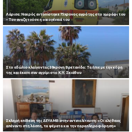
Λάρισα: Νεκρός εντοπίστηκε 75χρονος αγρότης στο χωράφι του
– Toν αναζητούσε η οικογένειά του
Στο εδώλιο κλαίγοντας 39χρονη Βρετανίδα: Τα ήπιε με την κόρη
της και έκανε σαν αγρίμι στο Κ.Υ. Σκιάθου
Σκληρή επίθεση της ΔΕΥΑΜΒ στην αντιπολίτευση: «Οι αλήθειες
απέναντι στη λάσπη, τα ψέματα και την παραπληροφόρηση»