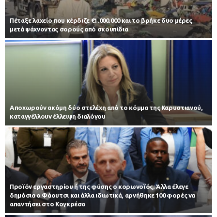
Πέταξε λαχείο που κέρδιζε €1.000.000 και το βρήκε δυο μέρες
μετά ψάχνοντας σορούς από σκουπίδια
Αποχωρούν ακόμη δύο στελέχη από το κόμμα της Καρυστιανού,
καταγγέλλουν έλλειψη διαλόγου
Προϊόν εργαστηρίου ή της φύσης ο κορωνοϊός; Άλλα έλεγε
δημόσια ο Φάουτσι και άλλα ιδιωτικά, αρνήθηκε 100 φορές να
απαντήσει στο Κογκρέσο