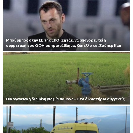
Μπούρμπος στην ΕΕ της ΕΠΟ: Ζητάει να απαγορευτεί η
συμμετοχή του ΟΦΗ σε πρωτάθλημα, Κύπελλο και Σούπερ Καπ
Οικογενειακή διαμάχη για μία πομόνα – Στα δικαστήρια συγγενείς