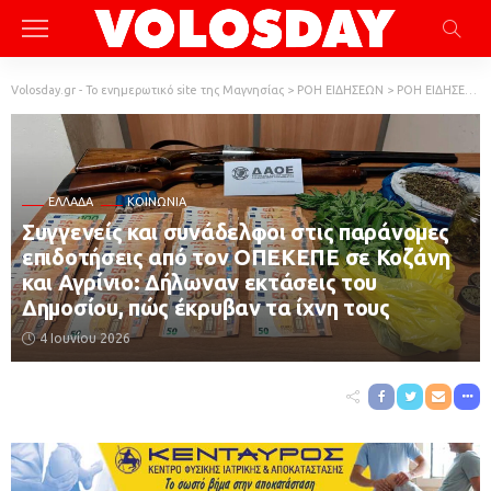
Volosday.gr - Το ενημερωτικό site της Μαγνησίας
>
ΡΟΗ ΕΙΔΗΣΕΩΝ
>
ΡΟΗ ΕΙΔΗΣΕΩΝ
ΕΛΛΆΔΑ
ΚΟΙΝΩΝΙΑ
Συγγενείς και συνάδελφοι στις παράνομες
επιδοτήσεις από τον ΟΠΕΚΕΠΕ σε Κοζάνη
και Αγρίνιο: Δήλωναν εκτάσεις του
Δημοσίου, πώς έκρυβαν τα ίχνη τους
4 Ιουνίου 2026