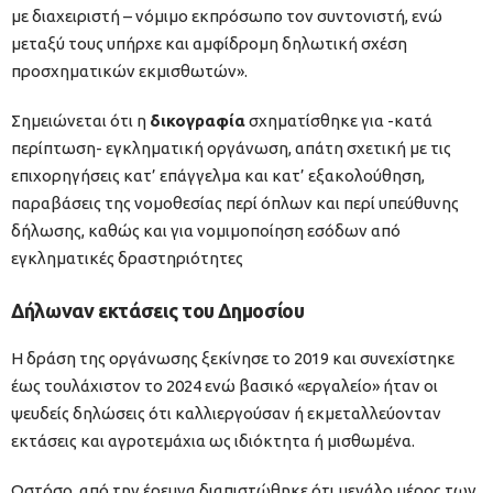
με διαχειριστή – νόμιμο εκπρόσωπο τον συντονιστή, ενώ
μεταξύ τους υπήρχε και αμφίδρομη δηλωτική σχέση
προσχηματικών εκμισθωτών».
Σημειώνεται ότι η
δικογραφία
σχηματίσθηκε για -κατά
περίπτωση- εγκληματική οργάνωση, απάτη σχετική με τις
επιχορηγήσεις κατ’ επάγγελμα και κατ’ εξακολούθηση,
παραβάσεις της νομοθεσίας περί όπλων και περί υπεύθυνης
δήλωσης, καθώς και για νομιμοποίηση εσόδων από
εγκληματικές δραστηριότητες
Δήλωναν εκτάσεις του Δημοσίου
Η δράση της οργάνωσης ξεκίνησε το 2019 και συνεχίστηκε
έως τουλάχιστον το 2024 ενώ βασικό «εργαλείο» ήταν οι
ψευδείς δηλώσεις ότι καλλιεργούσαν ή εκμεταλλεύονταν
εκτάσεις και αγροτεμάχια ως ιδιόκτητα ή μισθωμένα.
Ωστόσο, από την έρευνα διαπιστώθηκε ότι μεγάλο μέρος των