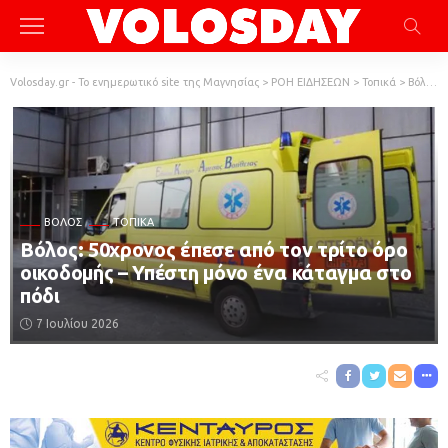
Volosday.gr - Το ενημερωτικό site της Μαγνησίας
>
ΡΟΗ ΕΙΔΗΣΕΩΝ
>
Τοπικά
>
Βόλος
ΒΌΛΟΣ
ΤΟΠΙΚΆ
Βόλος: 50χρονος έπεσε από τον τρίτο όρο
οικοδομής – Υπέστη μόνο ένα κάταγμα στο
πόδι
7 Ιουλίου 2026