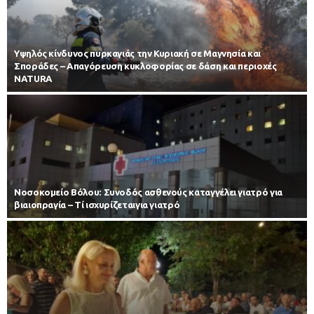
Υψηλός κίνδυνος πυρκαγιάς την Κυριακή σε Μαγνησία και
Σποράδες – Απαγόρευση κυκλοφορίας σε δάση και περιοχές
NATURA
Νοσοκομείο Βόλου: Συνοδός ασθενούς καταγγέλει γιατρό για
βιαιοπραγία – Τί ισχυρίζεταιγια γιατρό