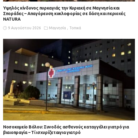
Υψηλός κίνδυνος πυρκαγιάς την Κυριακή σε Μαγνησία και
Σποράδες – Απαγόρευση κυκλοφορίας σε δάση και περιοχές
NATURA
9 Αυγούστου 2026
Μαγνησία
Τοπικά
Νοσοκομείο Βόλου: Συνοδός ασθενούς καταγγέλει γιατρό για
βιαιοπραγία – Τί ισχυρίζεταιγια γιατρό