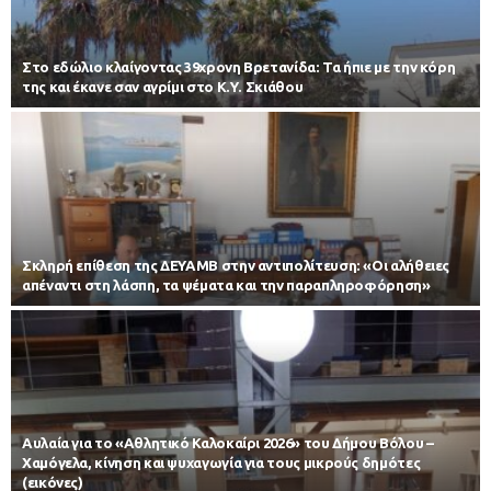
Στο εδώλιο κλαίγοντας 39χρονη Βρετανίδα: Τα ήπιε με την κόρη
της και έκανε σαν αγρίμι στο Κ.Υ. Σκιάθου
Σκληρή επίθεση της ΔΕΥΑΜΒ στην αντιπολίτευση: «Οι αλήθειες
απέναντι στη λάσπη, τα ψέματα και την παραπληροφόρηση»
Αυλαία για το «Αθλητικό Καλοκαίρι 2026» του Δήμου Βόλου –
Χαμόγελα, κίνηση και ψυχαγωγία για τους μικρούς δημότες
(εικόνες)