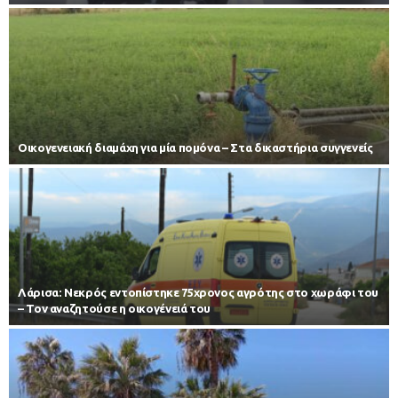
Οικογενειακή διαμάχη για μία πομόνα – Στα δικαστήρια συγγενείς
Λάρισα: Νεκρός εντοπίστηκε 75χρονος αγρότης στο χωράφι του
– Toν αναζητούσε η οικογένειά του