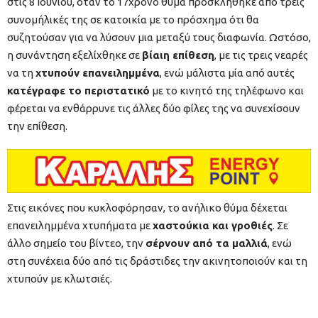
στις 8 Ιουνίου, όταν το 17χρονο θύμα προσκλήθηκε από τρεις
συνομήλικές της σε κατοικία με το πρόσχημα ότι θα
συζητούσαν για να λύσουν μια μεταξύ τους διαφωνία. Ωστόσο,
η συνάντηση εξελίχθηκε σε
βίαιη επίθεση
, με τις τρεις νεαρές
να τη
χτυπούν επανειλημμένα
, ενώ μάλιστα μία από αυτές
κατέγραφε το περιστατικό
με το κινητό της τηλέφωνο και
φέρεται να ενθάρρυνε τις άλλες δύο φίλες της να συνεχίσουν
την επίθεση.
Στις εικόνες που κυκλοφόρησαν, το ανήλικο θύμα δέχεται
επανειλημμένα χτυπήματα με
χαστούκια και γροθιές
. Σε
άλλο σημείο του βίντεο, την
σέρνουν από τα μαλλιά
, ενώ
στη συνέχεια δύο από τις δράστιδες την ακινητοποιούν και τη
χτυπούν με κλωτσιές.