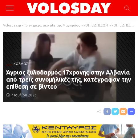
Volosday.gr - Το ενημερωτικό site της Μαγνησίας
>
ΡΟΗ ΕΙΔΗΣΕΩΝ
>
ΡΟΗ ΕΙΔΗΣΕΩΝ
ΚΌΣΜΟΣ
Άγριος ξυλοδαρμός 17χρονης στην Αλβανία
από τρεις συνομήλικές της, κατέγραφαν την
επίθεση σε βίντεο
7 Ιουλίου 2026