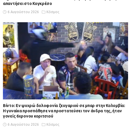
απαντήσει στο Κογκρέσο
6 Αυγούστου 2026
Κόσμος
Βίντο: Εν ψυχρώ δολοφονία ζευγαριού σε μπαρ στην Κολομβία:
Η γυναίκα προσπάθησε να προστατεύσει τον άνδρα της, ήταν
γονείς 6χρονου κοριτσιού
6 Αυγούστου 2026
Κόσμος