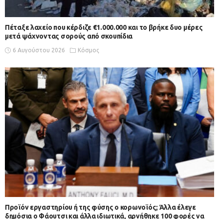
Πέταξε λαχείο που κέρδιζε €1.000.000 και το βρήκε δυο μέρες
μετά ψάχνοντας σορούς από σκουπίδια
6 Αυγούστου 2026
Κόσμος
Προϊόν εργαστηρίου ή της φύσης ο κορωνοϊός; Άλλα έλεγε
δημόσια ο Φάουτσι και άλλα ιδιωτικά, αρνήθηκε 100 φορές να