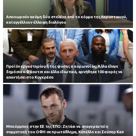
Αποχωρούν ακόμη δύο στελέχη από το κόμμα της Καρυστιανού,
καταγγέλλουν έλλειψη διαλόγου
Προϊόν εργαστηρίου ή της φύσης ο κορωνοϊός; Άλλα έλεγε
δημόσια ο Φάουτσι και άλλα ιδιωτικά, αρνήθηκε 100 φορές να
απαντήσει στο Κογκρέσο
Μπούρμπος στην ΕΕ της ΕΠΟ: Ζητάει να απαγορευτεί η
συμμετοχή του ΟΦΗ σε πρωτάθλημα, Κύπελλο και Σούπερ Καπ