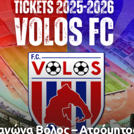
υ αγώνα Βόλος – Ατρόμητο