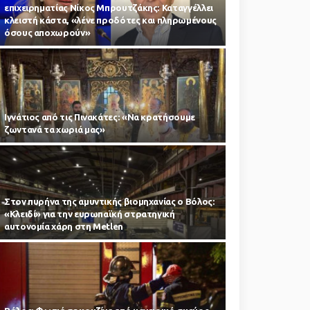
επιχειρηματίας Νίκος Μπρουτζάκης: Καταγγέλλει
κλειστή κάστα, «λένε προδότες και πληρωμένους
όσους αποχωρούν»
Ιγνάτιος από τις Πινακάτες: «Να κρατήσουμε
ζωντανά τα χωριά μας»
Στον πυρήνα της αμυντικής βιομηχανίας ο Βόλος:
«Κλειδί» για την ευρωπαϊκή στρατηγική
αυτονομία χάρη στη Metlen