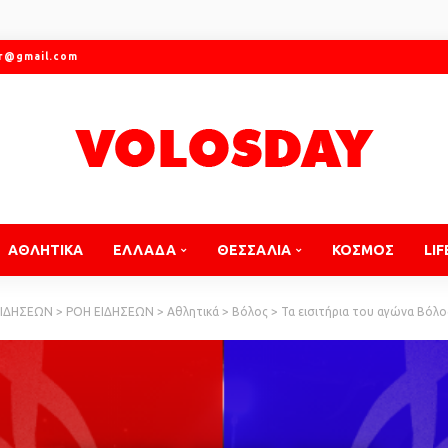
gr@gmail.com
ΑΘΛΗΤΙΚΑ
ΕΛΛΑΔΑ
ΘΕΣΣΑΛΙΑ
ΚΟΣΜΟΣ
LIF
ΕΙΔΗΣΕΩΝ
>
ΡΟΗ ΕΙΔΗΣΕΩΝ
>
Αθλητικά
>
Βόλος
>
Τα εισιτήρια του αγώνα Βόλ