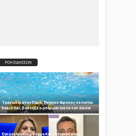
ΡΟΗ ΕΙΔΗΣΕΩΝ
Τραγωδία στην Πάρο: Πνίγηκε 4χρονος σε πισίνα
beach bar, βούτηξε ο μπάρμαν για να τον σώσει
Εγκαταλείπει το κόμμα Καρυστιανού και ο