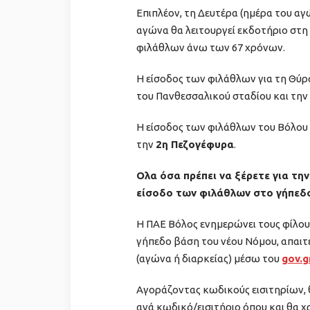
Επιπλέον, τη Δευτέρα (ημέρα του αγώ
αγώνα θα λειτουργεί εκδοτήριο στη
φιλάθλων άνω των 67 χρόνων.
Η είσοδος των φιλάθλων για τη Θύ
του Πανθεσσαλικού σταδίου και την
Η είσοδος των φιλάθλων του Βόλου γ
την
2η Πεζογέφυρα
.
Ολα όσα πρέπει να ξέρετε για την
είσοδο των φιλάθλων στο γήπεδ
Η ΠΑΕ Βόλος ενημερώνει τους φίλους
γήπεδο βάση του νέου Νόμου, απαιτε
(αγώνα ή διαρκείας) μέσω του
gov.g
Αγοράζοντας κωδικούς εισιτηρίων, θ
ανά κωδικό/εισιτήριο όπου και θα χ