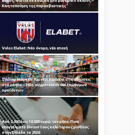
Βόλος: Φωτιά σε κουζίνα από μαγειρικό σκεύος –
Κινητοποίηση της πυροσβεστικής
Volos Elabet: Νέο όνομα, νέα εποχή
Σούπερ Μάρκετ: Και νέοι κωδικοί στις μειώσεις
στα ράφια – Ήδη συμμετέχουν 686 επώνυμων
προϊόντων
Από 2.000 έως 10.000 ευρώ τον μήνα: Ποια
επαγγέλματα δίνουν τους καλύτερους μισθούς
στην Ελλάδα το 2026