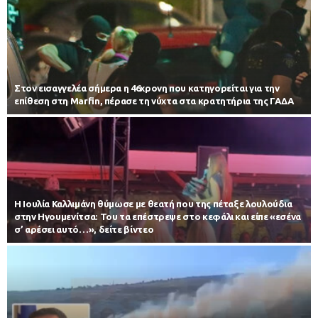
Στον εισαγγελέα σήμερα η 46χρονη που κατηγορείται για την
επίθεση στη Marfin, πέρασε τη νύχτα στα κρατητήρια της ΓΑΔΑ
Η Ιουλία Καλλιμάνη θύμωσε με θεατή που της πέταξε λουλούδια
στην Ηγουμενίτσα: Του τα επέστρεψε στο κεφάλι και είπε «εσένα
σ’ αρέσει αυτό…», δείτε βίντεο