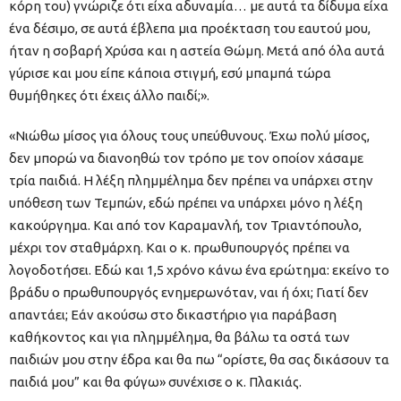
κόρη του) γνώριζε ότι είχα αδυναμία… με αυτά τα δίδυμα είχα
ένα δέσιμο, σε αυτά έβλεπα μια προέκταση του εαυτού μου,
ήταν η σοβαρή Χρύσα και η αστεία Θώμη. Μετά από όλα αυτά
γύρισε και μου είπε κάποια στιγμή, εσύ μπαμπά τώρα
θυμήθηκες ότι έχεις άλλο παιδί;».
«Νιώθω μίσος για όλους τους υπεύθυνους. Έχω πολύ μίσος,
δεν μπορώ να διανοηθώ τον τρόπο με τον οποίον χάσαμε
τρία παιδιά. Η λέξη πλημμέλημα δεν πρέπει να υπάρχει στην
υπόθεση των Τεμπών, εδώ πρέπει να υπάρχει μόνο η λέξη
κακούργημα. Και από τον Καραμανλή, τον Τριαντόπουλο,
μέχρι τον σταθμάρχη. Και ο κ. πρωθυπουργός πρέπει να
λογοδοτήσει. Εδώ και 1,5 χρόνο κάνω ένα ερώτημα: εκείνο το
βράδυ ο πρωθυπουργός ενημερωνόταν, ναι ή όχι; Γιατί δεν
απαντάει; Εάν ακούσω στο δικαστήριο για παράβαση
καθήκοντος και για πλημμέλημα, θα βάλω τα οστά των
παιδιών μου στην έδρα και θα πω “ορίστε, θα σας δικάσουν τα
παιδιά μου” και θα φύγω» συνέχισε ο κ. Πλακιάς.