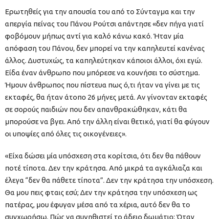
Ερωτηθείς για την απουσία του από το Σύνταγμα και την
απεργία πείνας του Πάνου Ρούτσι απάντησε «δεν πήγα γιατί
φοβόμουν μήπως αντί για καλό κάνω κακό. Ήταν μία
απόφαση του Πάνου, δεν μπορεί να την καπηλευτεί κανένας
άλλος. Δυστυχώς, τα καπηλεύτηκαν κάποιοι άλλοι, όχι εγώ.
Είδα έναν άνθρωπο που μπόρεσε να κουνήσει το σύστημα.
Ήμουν άνθρωπος που πίστευα πως ό,τι ήταν να γίνει με τις
εκταφές, θα ήταν άτοπο 26 μήνες μετά. Αν γίνονταν εκταφές
σε σορούς παιδιών που δεν απανθρακώθηκαν, κάτι θα
μπορούσε να βγει. Από την άλλη είναι θετικό, γιατί θα φύγουν
οι υποψίες από όλες τις οικογένειες».
«Είχα δώσει μία υπόσχεση στα κορίτσια, ότι δεν θα πάθουν
ποτέ τίποτα. Δεν την κράτησα. Από μικρά τα αγκάλιαζα και
έλεγα “δεν θα πάθετε τίποτα”. Δεν την κράτησα την υπόσχεση.
Θα μου πεις φταις εσύ; Δεν την κράτησα την υπόσχεση ως
πατέρας, μου έφυγαν μέσα από τα χέρια, αυτό δεν θα το
συγχωρήσω. Πώς να συνηθιστεί το άδειο δωμάτιο; Όταν