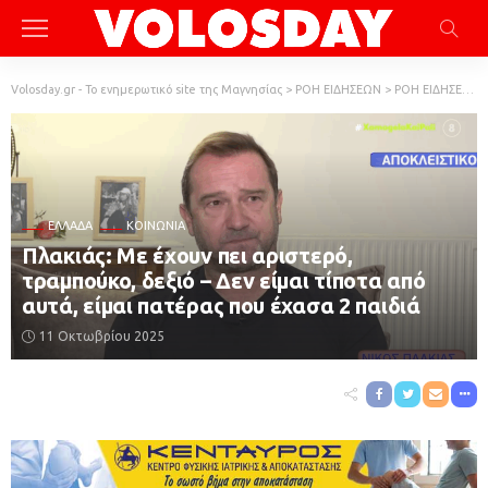
Volosday.gr - Το ενημερωτικό site της Μαγνησίας
>
ΡΟΗ ΕΙΔΗΣΕΩΝ
>
ΡΟΗ ΕΙΔΗΣΕΩΝ
ΕΛΛΆΔΑ
ΚΟΙΝΩΝΙΑ
Πλακιάς: Με έχουν πει αριστερό,
τραμπούκο, δεξιό – Δεν είμαι τίποτα από
αυτά, είμαι πατέρας που έχασα 2 παιδιά
11 Οκτωβρίου 2025