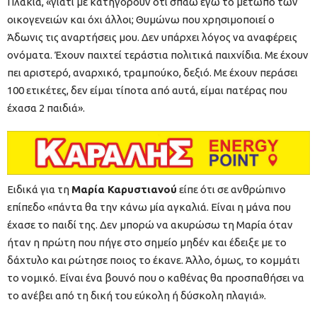
Πλακιά, «γιατί με κατηγορούν ότι σπάω εγώ το μέτωπο των
οικογενειών και όχι άλλοι; Θυμώνω που χρησιμοποιεί ο
Άδωνις τις αναρτήσεις μου. Δεν υπάρχει λόγος να αναφέρεις
ονόματα. Έχουν παιχτεί τεράστια πολιτικά παιχνίδια. Με έχουν
πει αριστερό, αναρχικό, τραμπούκο, δεξιό. Με έχουν περάσει
100 ετικέτες, δεν είμαι τίποτα από αυτά, είμαι πατέρας που
έχασα 2 παιδιά».
Ειδικά για τη
Μαρία Καρυστιανού
είπε ότι σε ανθρώπινο
επίπεδο «πάντα θα την κάνω μία αγκαλιά. Είναι η μάνα που
έχασε το παιδί της. Δεν μπορώ να ακυρώσω τη Μαρία όταν
ήταν η πρώτη που πήγε στο σημείο μηδέν και έδειξε με το
δάχτυλο και ρώτησε ποιος το έκανε. Άλλο, όμως, το κομμάτι
το νομικό. Είναι ένα βουνό που ο καθένας θα προσπαθήσει να
το ανέβει από τη δική του εύκολη ή δύσκολη πλαγιά».