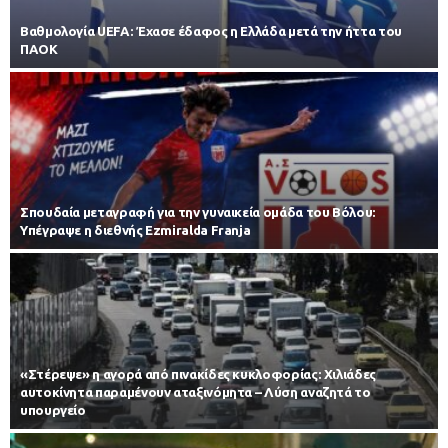
Βαθμολογία UEFA: Έχασε έδαφος η Ελλάδα μετά την ήττα του
ΠΑΟΚ
Σπουδαία μεταγραφή για την γυναικεία ομάδα του Βόλου:
Υπέγραψε η διεθνής Ezmiralda Franja
«Στέρεψε» η αγορά από πινακίδες κυκλοφορίας: Χιλιάδες
αυτοκίνητα παραμένουν αταξινόμητα – Λύση αναζητά το
υπουργείο