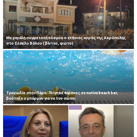
Με μεγάλη συμμετοχή κόσμου ο ετήσιος χορός της Ακρόπολης
στο Σέσκλο Βόλου ( βίντεο, φωτο)
Τραγωδία στην Πάρο: Πνίγηκε 4χρονος σε πισίνα beach bar,
βούτηξε ο μπάρμαν για να τον σώσει