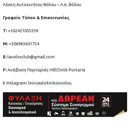
Λέσχη Αυτοκινήτου Βόλου – Λ.Α. Βόλου
Γραφείο Τύπου & Επικοινωνίας
T:
+302421055339
M:
+306983601734
Ε:
lavolosclub@gmail.com
F:
Ανάβαση Πορταριάς HillClimb Portaria
I:
Instagram: lesxiautokinitouvolou.