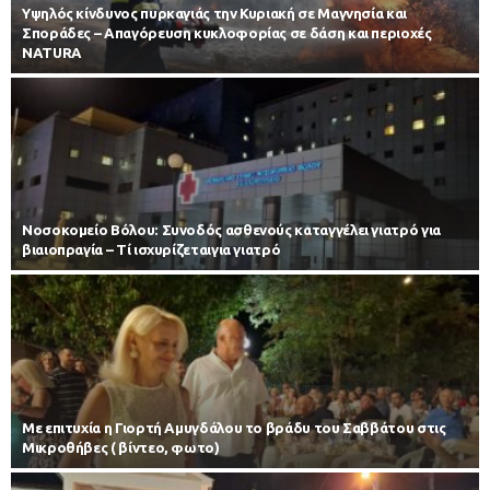
Υψηλός κίνδυνος πυρκαγιάς την Κυριακή σε Μαγνησία και
Σποράδες – Απαγόρευση κυκλοφορίας σε δάση και περιοχές
NATURA
Νοσοκομείο Βόλου: Συνοδός ασθενούς καταγγέλει γιατρό για
βιαιοπραγία – Τί ισχυρίζεταιγια γιατρό
Με επιτυχία η Γιορτή Αμυγδάλου το βράδυ του Σαββάτου στις
Μικροθήβες ( βίντεο, φωτο)