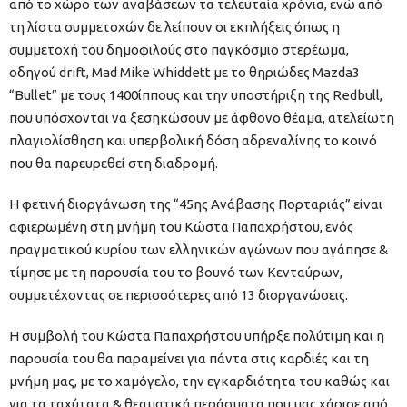
από το χώρο των αναβάσεων τα τελευταία χρόνια, ενώ από
τη λίστα συμμετοχών δε λείπουν οι εκπλήξεις όπως η
συμμετοχή του δημοφιλούς στο παγκόσμιο στερέωμα,
οδηγού drift, Mad Mike Whiddett με το θηριώδες Mazda3
“Bullet” με τους 1400ίππους και την υποστήριξη της Redbull,
που υπόσχονται να ξεσηκώσουν με άφθονο θέαμα, ατελείωτη
πλαγιολίσθηση και υπερβολική δόση αδρεναλίνης το κοινό
που θα παρευρεθεί στη διαδρομή.
H φετινή διοργάνωση της “45ης Ανάβασης Πορταριάς” είναι
αφιερωμένη στη μνήμη του Κώστα Παπαχρήστου, ενός
πραγματικού κυρίου των ελληνικών αγώνων που αγάπησε &
τίμησε με τη παρουσία του το βουνό των Κενταύρων,
συμμετέχοντας σε περισσότερες από 13 διοργανώσεις.
Η συμβολή του Κώστα Παπαχρήστου υπήρξε πολύτιμη και η
παρουσία του θα παραμείνει για πάντα στις καρδιές και τη
μνήμη μας, με το χαμόγελο, την εγκαρδιότητα του καθώς και
για τα ταχύτατα & θεαματικά περάσματα που μας χάρισε από