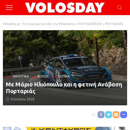
Volosday.gr - Το ενημερωτικό site της Μαγνησίας
>
ΡΟΗ ΕΙΔΗΣΕΩΝ
>
ΡΟΗ ΕΙΔΗΣΕΩΝ
ΑΘΛΗΤΙΚΆ
ΒΌΛΟΣ
ΤΟΠΙΚΆ
Με Μάριο Ηλιόπουλο και η φετινή Ανάβαση
Πορταριάς
4 Ιουνίου 2026