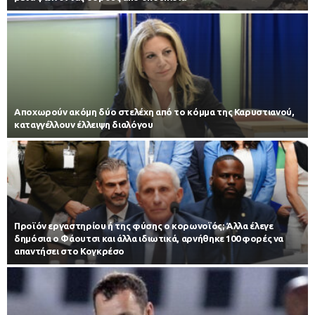
Αποχωρούν ακόμη δύο στελέχη από το κόμμα της Καρυστιανού,
καταγγέλλουν έλλειψη διαλόγου
Προϊόν εργαστηρίου ή της φύσης ο κορωνοϊός; Άλλα έλεγε
δημόσια ο Φάουτσι και άλλα ιδιωτικά, αρνήθηκε 100 φορές να
απαντήσει στο Κογκρέσο