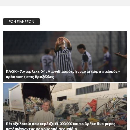
ΡΟΗ ΕΙΔΗΣΕΩΝ
ΠΑΟΚ – Άντερλεχτ 0-1: Αιφνιδιασμός, ήττα και τώρα «τελικός»
πρόκρισης στις Βρυξέλλες
Πέταξε λαχείο που κέρδιζε €1.000.000 και το βρήκε δυο μέρες
μετά ψάχνοντας σορούς από σκουπίδια