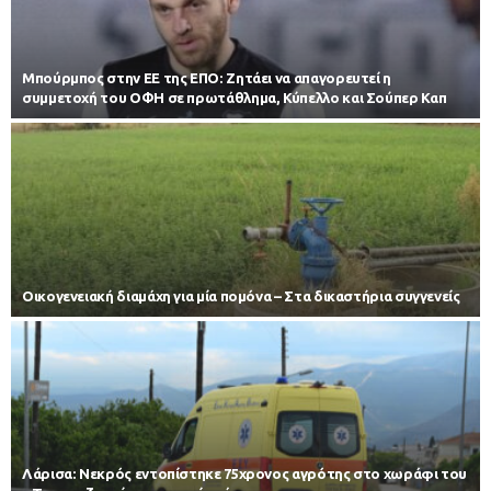
Μπούρμπος στην ΕΕ της ΕΠΟ: Ζητάει να απαγορευτεί η
συμμετοχή του ΟΦΗ σε πρωτάθλημα, Κύπελλο και Σούπερ Καπ
Οικογενειακή διαμάχη για μία πομόνα – Στα δικαστήρια συγγενείς
Λάρισα: Νεκρός εντοπίστηκε 75χρονος αγρότης στο χωράφι του