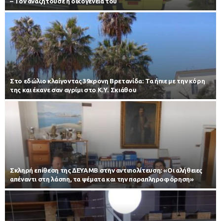
– Toν αναζητούσε η οικογένειά του
Στο εδώλιο κλαίγοντας 39χρονη Βρετανίδα: Τα ήπιε με την κόρη
της και έκανε σαν αγρίμι στο Κ.Υ. Σκιάθου
Σκληρή επίθεση της ΔΕΥΑΜΒ στην αντιπολίτευση: «Οι αλήθειες
απέναντι στη λάσπη, τα ψέματα και την παραπληροφόρηση»