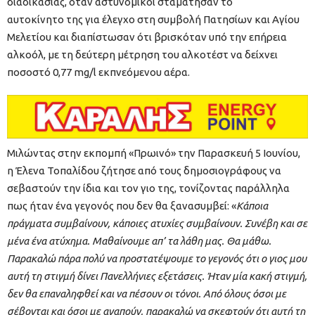
διαδικασίας, όταν αστυνομικοί σταμάτησαν το
αυτοκίνητο της για έλεγχο στη συμβολή Πατησίων και Αγίου
Μελετίου και διαπίστωσαν ότι βρισκόταν υπό την επήρεια
αλκοόλ, με τη δεύτερη μέτρηση του αλκοτέστ να δείχνει
ποσοστό 0,77 mg/l εκπνεόμενου αέρα.
Μιλώντας στην εκπομπή «Πρωινό» την Παρασκευή 5 Ιουνίου,
η Έλενα Τοπαλίδου ζήτησε από τους δημοσιογράφους να
σεβαστούν την ίδια και τον γιο της, τονίζοντας παράλληλα
πως ήταν ένα γεγονός που δεν θα ξανασυμβεί: «
Κάποια
πράγματα συμβαίνουν, κάποιες ατυχίες συμβαίνουν. Συνέβη και σε
μένα ένα ατύχημα. Μαθαίνουμε απ’ τα λάθη μας. Θα μάθω.
Παρακαλώ πάρα πολύ να προστατέψουμε το γεγονός ότι ο γιος μου
αυτή τη στιγμή δίνει Πανελλήνιες εξετάσεις. Ήταν μία κακή στιγμή,
δεν θα επαναληφθεί και να πέσουν οι τόνοι. Από όλους όσοι με
σέβονται και όσοι με αγαπούν, παρακαλώ να σκεφτούν ότι αυτή τη