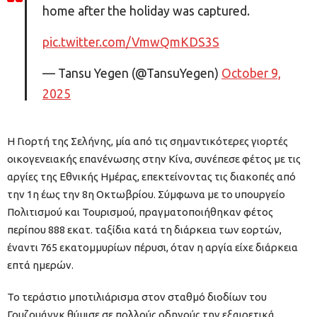
home after the holiday was captured.
pic.twitter.com/VmwQmKDS3S
— Tansu Yegen (@TansuYegen)
October 9,
2025
Η Γιορτή της Σελήνης, μία από τις σημαντικότερες γιορτές
οικογενειακής επανένωσης στην Κίνα, συνέπεσε φέτος με τις
αργίες της Εθνικής Ημέρας, επεκτείνοντας τις διακοπές από
την 1η έως την 8η Οκτωβρίου. Σύμφωνα με το υπουργείο
Πολιτισμού και Τουρισμού, πραγματοποιήθηκαν φέτος
περίπου 888 εκατ. ταξίδια κατά τη διάρκεια των εορτών,
έναντι 765 εκατομμυρίων πέρυσι, όταν η αργία είχε διάρκεια
επτά ημερών.
Το τεράστιο μποτιλιάρισμα στον σταθμό διοδίων του
Γουζουάνγκ θύμισε σε πολλούς οδηγούς την εξαιρετικά