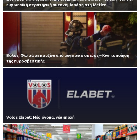
ευρωπαϊκή στρατηγική αυτονομία χάρη στη Metlen
Βόλος: Φωτιά σε κουζίνα από μαγειρικό σκεύος – Κινητοποίηση
της πυροσβεστικής
Volos Elabet: Νέο όνομα, νέα εποχή