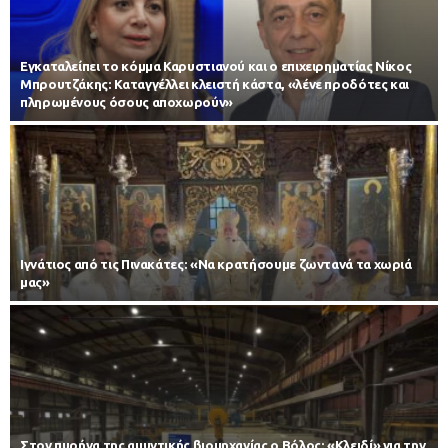
Εγκαταλείπει το κόμμα Καρυστιανού και ο επιχειρηματίας Νίκος
Μπρουτζάκης: Καταγγέλλει κλειστή κάστα, «λένε προδότες και
πληρωμένους όσους αποχωρούν»
Ιγνάτιος από τις Πινακάτες: «Να κρατήσουμε ζωντανά τα χωριά
μας»
Στον πυρήνα της αμυντικής βιομηχανίας ο Βόλος: «Κλειδί» για την